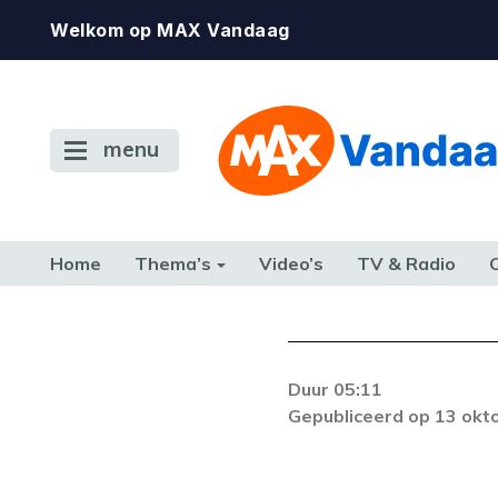
Welkom op MAX Vandaag
menu
Home
Thema’s
Video’s
TV & Radio
CONSUMENT
ETEN & DRINKEN
FAMILIE & RELATIE
GELD, W
TERUG NAAR TOEN
Duur 05:11
De gewenste st
Gepubliceerd op 13 okt
beschikbaar. Als he
neem dan contact