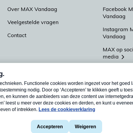
Over MAX Vandaag
Facebook 
Vandaag
Veelgestelde vragen
Instagram 
Contact
Vandaag
MAX op soc
media
MAX vakan
Meldpunt A
Heel Hollan
aarden
Privacyverklaring
Cookieverklaring