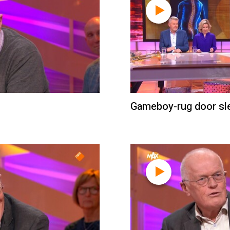
Gameboy-rug door sl