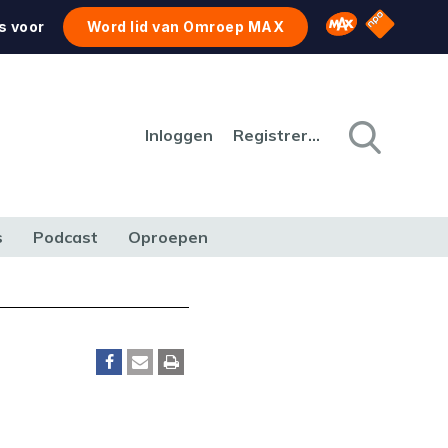
NPO Star
Omroep MAX
s voor
Word lid van Omroep MAX
Inloggen
Registreren
s
Podcast
Oproepen
CULTUUR
NATUUR & MILIEU
REIZEN & VERKEER