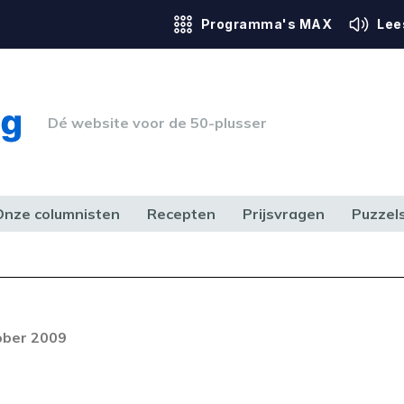
Programma's MAX
Lee
Dé website voor de 50-plusser
Onze columnisten
Recepten
Prijsvragen
Puzzel
ERK & RECHT
GEZONDHEID & SPORT
HUIS, TUIN & HOBBY
MEDIA & 
Foutcode 403
ream is op dit moment niet
ober 2009
t probleem zich blijft voordoen,
 op met onze klantenservice.