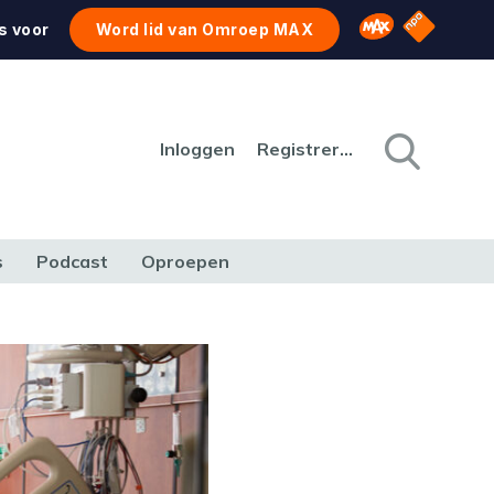
NPO Star
Omroep MAX
s voor
Word lid van Omroep MAX
Inloggen
Registreren
s
Podcast
Oproepen
CULTUUR
NATUUR & MILIEU
REIZEN & VERKEER