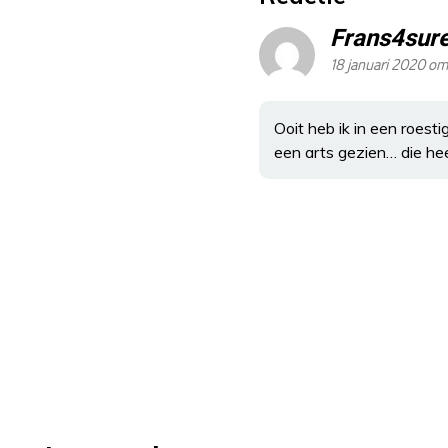
Frans4sur
18 januari 2020 om
Ooit heb ik in een roest
een arts gezien… die he