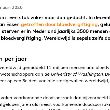
anuari 2020
komt een stuk vaker voor dan gedacht. In dece
van Essen
getroffen door bloedvergiftiging
, gel
sterven er in Nederland jaarlijks 3500 mensen 
bloedvergiftiging. Wereldwijd is sepsis zelfs 
n per jaar
r wereldwijd gemiddeld 11 miljoen mensen aan bloedverg
n wetenschappers aan
de Univeristy of Washington
. D
eer op een 5
e
deel van alle sterfgevallen wereldwijd,
 vaker voorkomende doodsoorzaak dan bijvoorbeeld k
e afgelopen jaren als meest voorkomende doodsoorza