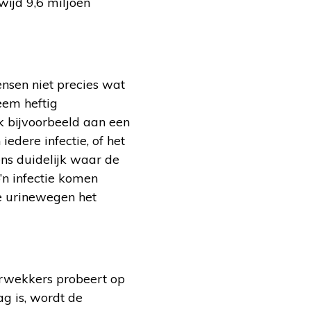
ijd 9,6 miljoen
nsen niet precies wat
reem heftig
nk bijvoorbeeld aan een
iedere infectie, of het
eens duidelijk waar de
o’n infectie komen
de urinewegen het
erwekkers probeert op
ag is, wordt de