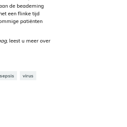
t aan de beademing
et een flinke tijd
 Sommige patiënten
aag
, leest u meer over
sepsis
virus