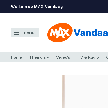
Welkom op MAX Vandaag
menu
Home
Thema’s
Video’s
TV & Radio
CONSUMENT
ETEN & DRINKEN
FAMILIE & RELATIE
GELD, W
TERUG NAAR TOEN