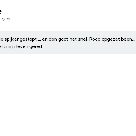
e
 17:12
ige spijker gestapt…. en dan gaat het snel. Rood opgezet been… 
eft mijn leven gered