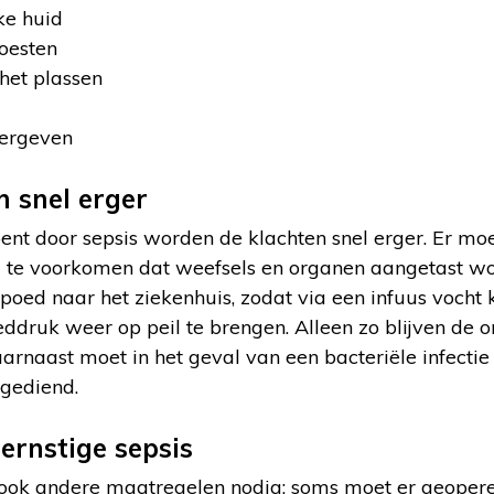
ke huid
oesten
 het plassen
vergeven
 snel erger
ent door sepsis worden de klachten snel erger. Er moe
te voorkomen dat weefsels en organen aangetast w
spoed naar het ziekenhuis, zodat via een infuus vocht
ddruk weer op peil te brengen. Alleen zo blijven de 
arnaast moet in het geval van een bacteriële infectie
egediend.
ernstige sepsis
ijn ook andere maatregelen nodig: soms moet er geoper