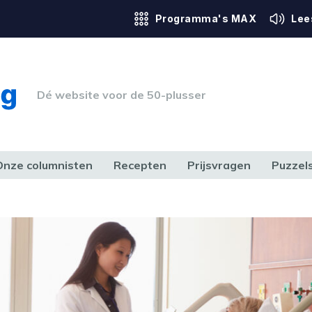
Programma's MAX
Lee
Dé website voor de 50-plusser
Onze columnisten
Recepten
Prijsvragen
Puzzel
ERK & RECHT
GEZONDHEID & SPORT
HUIS, TUIN & HOBBY
MEDIA & 