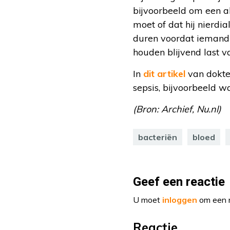
bijvoorbeeld om een a
moet of dat hij nierdia
duren voordat iemand w
houden blijvend last v
In
dit artikel
van dokte
sepsis, bijvoorbeeld wa
(Bron: Archief, Nu.nl)
bacteriën
bloed
Geef een reactie
U moet
inloggen
om een r
Reactie