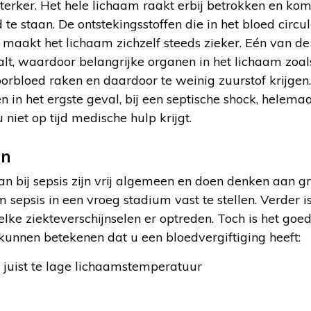
terker. Het hele lichaam raakt erbij betrokken en kom
 te staan. De ontstekingsstoffen die in het bloed circu
 maakt het lichaam zichzelf steeds zieker. Eén van de
lt, waardoor belangrijke organen in het lichaam zoals 
oorbloed raken en daardoor te weinig zuurstof krijge
in het ergste geval, bij een septische shock, helemaa
 niet op tijd medische hulp krijgt.
en
aan bij sepsis zijn vrij algemeen en doen denken aan 
 sepsis in een vroeg stadium vast te stellen. Verder i
elke ziekteverschijnselen er optreden. Toch is het go
nnen betekenen dat u een bloedvergiftiging heeft:
f juist te lage lichaamstemperatuur