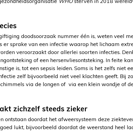
gezondheidsorganisatie
WHO
sterven in 2018 wereldw
ecies
iftiging doodsoorzaak nummer één is, weten veel me
s is er sprake van een infectie waarop het lichaam ext
orden veroorzaakt door allerlei soorten infecties. De
ngontsteking of een hersenvliesontsteking. In feite kan 
stige is, tot een sepsis leiden. Soms is het zelfs niet 
nfectie zelf bijvoorbeeld niet veel klachten geeft. Bij z
 schimmels via de longen of via een klein wondje of 
kt zichzelf steeds zieker
len ontstaan doordat het afweersysteem deze ziektev
t goed lukt, bijvoorbeeld doordat de weerstand heel la