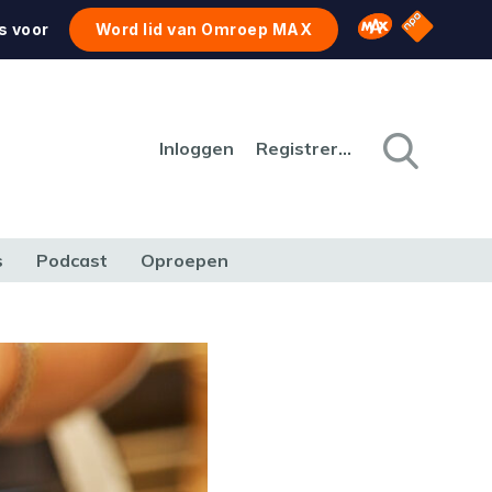
NPO Star
Omroep MAX
s voor
Word lid van Omroep MAX
Inloggen
Registreren
s
Podcast
Oproepen
CULTUUR
NATUUR & MILIEU
REIZEN & VERKEER