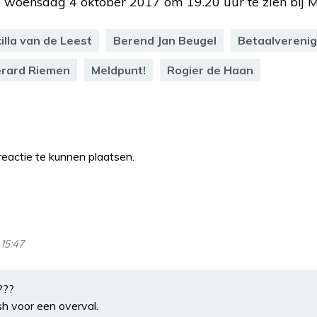
op woensdag 4 oktober 2017 om 19.20 uur te zien bij
illa van de Leest
Berend Jan Beugel
Betaalverenig
rard Riemen
Meldpunt!
Rogier de Haan
eactie te kunnen plaatsen.
 15:47
???
sh voor een overval.