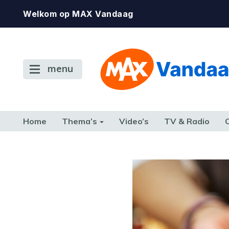
Welkom op MAX Vandaag
menu
Home
Thema’s
Video’s
TV & Radio
CONSUMENT
ETEN & DRINKEN
FAMILIE & RELATIE
GELD, W
TERUG NAAR TOEN