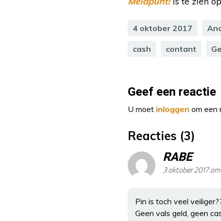
Meldpunt!
is te zien 
4 oktober 2017
Anc
cash
contant
Ge
Geef een reactie
U moet
inloggen
om een r
Reacties (3)
RABE
3 oktober 2017 om
Pin is toch veel veiliger?
Geen vals geld, geen ca