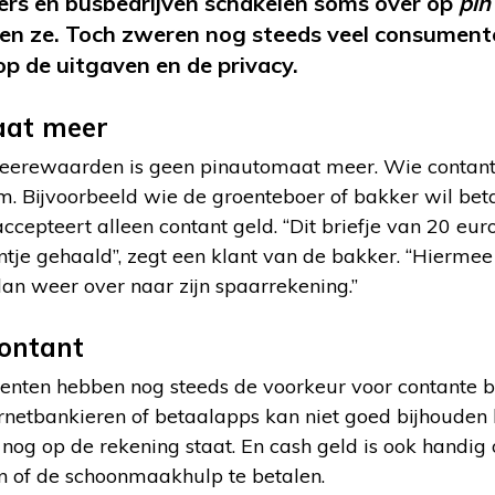
ers en busbedrijven schakelen soms over op
pin
en ze. Toch zweren nog steeds veel consumenten
p de uitgaven en de privacy.
aat meer
Heerewaarden is geen pinautomaat meer. Wie contant 
m. Bijvoorbeeld wie de groenteboer of bakker wil bet
ccepteert alleen contant geld. “Dit briefje van 20 euro
tje gehaald”, zegt een klant van de bakker. “Hiermee 
an weer over naar zijn spaarrekening.”
contant
nten hebben nog steeds de voorkeur voor contante b
ernetbankieren of betaalapps kan niet goed bijhouden
 nog op de rekening staat. En cash geld is ook handig
n of de schoonmaakhulp te betalen.