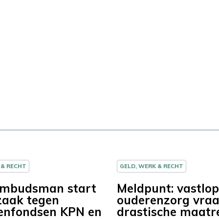
 & RECHT
GELD, WERK & RECHT
mbudsman start
Meldpunt: vastlo
zaak tegen
ouderenzorg vra
enfondsen KPN en
drastische maatr