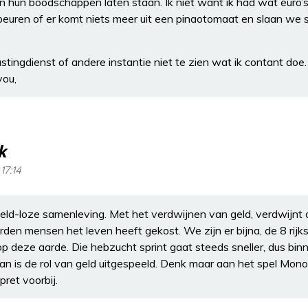
un boodschappen laten staan. Ik niet want ik had wat euro’s
ebeuren of er komt niets meer uit een pinaotomaat en slaan we 
tingdienst of andere instantie niet te zien wat ik contant doe.
you,
k
17:14
eld-loze samenleving. Met het verdwijnen van geld, verdwijnt
ljarden mensen het leven heeft gekost. We zijn er bijna, de 8 rij
 op deze aarde. Die hebzucht sprint gaat steeds sneller, dus bin
an is de rol van geld uitgespeeld. Denk maar aan het spel Mono
 pret voorbij.