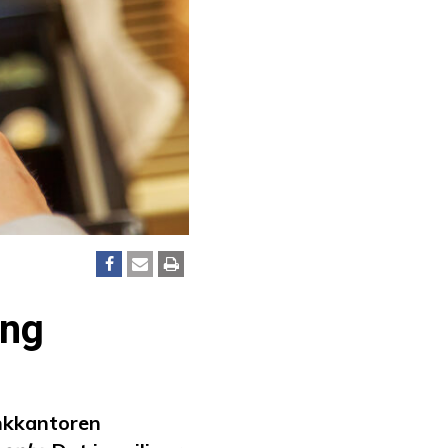
ing
nkkantoren