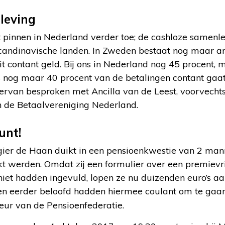
leving
pinnen in Nederland verder toe; de cashloze samenl
 Scandinavische landen. In Zweden bestaat nog maar a
it contant geld. Bij ons in Nederland nog 45 procent, m
 nog maar 40 procent van de betalingen contant gaat
iervan besproken met Ancilla van de Leest, voorvechts
 de Betaalvereniging Nederland.
unt!
 de Haan duikt in een pensioenkwestie van 2 manne
t werden. Omdat zij een formulier over een premievri
et hadden ingevuld, lopen ze nu duizenden euro’s aa
en eerder beloofd hadden hiermee coulant om te gaan.
eur van de Pensioenfederatie.