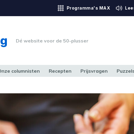
Programma's MAX
Lee
Dé website voor de 50-plusser
Onze columnisten
Recepten
Prijsvragen
Puzzel
ERK & RECHT
GEZONDHEID & SPORT
HUIS, TUIN & HOBBY
MEDIA & 