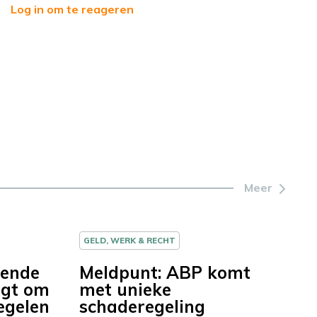
Log in om te reageren
Meer
GELD, WERK & RECHT
pende
Meldpunt: ABP komt
agt om
met unieke
egelen
schaderegeling