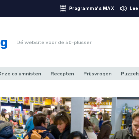
Programma's MAX
Lee
Dé website voor de 50-plusser
Onze columnisten
Recepten
Prijsvragen
Puzzel
ERK & RECHT
GEZONDHEID & SPORT
HUIS, TUIN & HOBBY
MEDIA & 