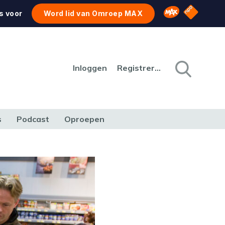
NPO Star
Omroep MAX
s voor
Word lid van Omroep MAX
Inloggen
Registreren
s
Podcast
Oproepen
CULTUUR
NATUUR & MILIEU
REIZEN & VERKEER