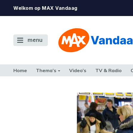
Welkom op MAX Vandaag
menu
Home
Thema’s
Video’s
TV & Radio
CONSUMENT
ETEN & DRINKEN
FAMILIE & RELATIE
GELD, W
TERUG NAAR TOEN