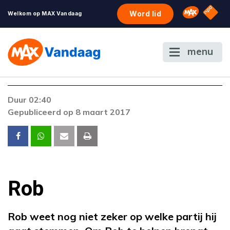
NPO S
Omroep 
Word lid
Welkom op MAX Vandaag
menu
Foutcode 403
Duur 02:40
De gewenste stream is op dit moment niet
Gepubliceerd op 8 maart 2017
beschikbaar. Als het probleem zich blijft
voordoen, neem dan contact op met onze
klantenservice.
Rob
Rob weet nog niet zeker op welke partij hij