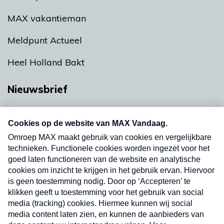
MAX vakantieman
Meldpunt Actueel
Heel Holland Bakt
Nieuwsbrief
Neem hier een gratis abonnement op onze
nieuwsbrief. Elke vrijdag- en dinsdagochtend in
uw mailbox.
Verzend