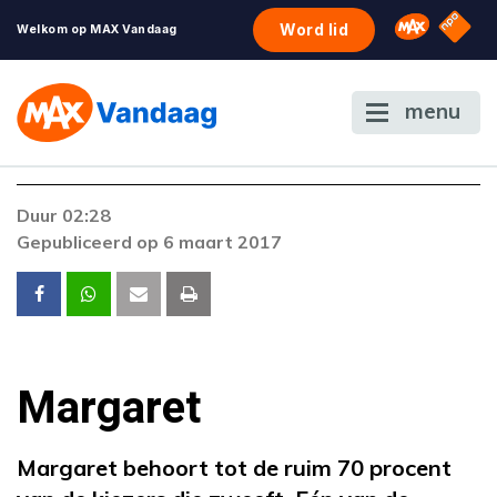
NPO S
Omroep 
Word lid
Welkom op MAX Vandaag
menu
Foutcode 403
Duur 02:28
De gewenste stream is op dit moment niet
Gepubliceerd op 6 maart 2017
beschikbaar. Als het probleem zich blijft
voordoen, neem dan contact op met onze
klantenservice.
Margaret
Margaret behoort tot de ruim 70 procent