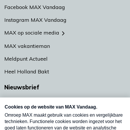
Facebook MAX Vandaag
Instagram MAX Vandaag
MAX op sociale media
MAX vakantieman
Meldpunt Actueel
Heel Holland Bakt
Nieuwsbrief
Neem hier een gratis abonnement op onze
nieuwsbrief. Elke vrijdag- en dinsdagochtend in
uw mailbox.
Verzend