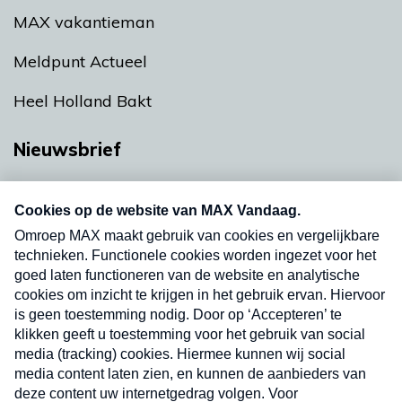
MAX vakantieman
Meldpunt Actueel
Heel Holland Bakt
Nieuwsbrief
Neem hier een gratis abonnement op onze
nieuwsbrief. Elke vrijdag- en dinsdagochtend in
uw mailbox.
Verzend