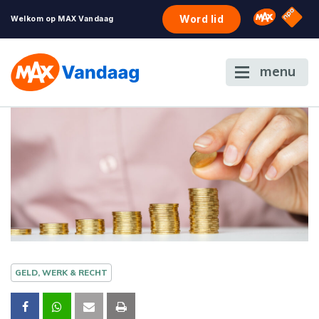
NPO S
Omroep 
Word lid
Welkom op MAX Vandaag
menu
GELD, WERK & RECHT