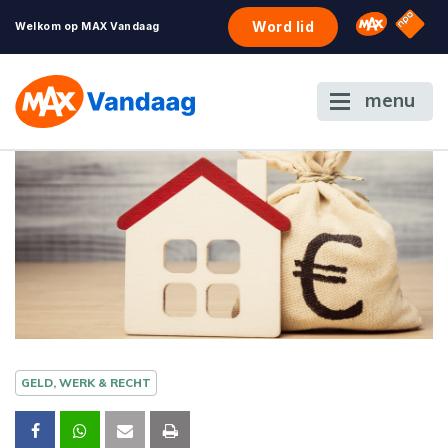
NPO S
Omroep 
Word lid
Welkom op MAX Vandaag
menu
GELD, WERK & RECHT