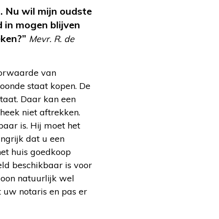
 Nu wil mijn oudste
od in mogen
blijven
eken?”
Mevr. R. de
oorwaarde van
woonde staat kopen. De
taat. Daar kan een
eek niet aftrekken.
aar is. Hij moet het
grijk dat u een
het huis goedkoop
ld beschikbaar is voor
oon natuurlijk wel
 uw notaris en pas er