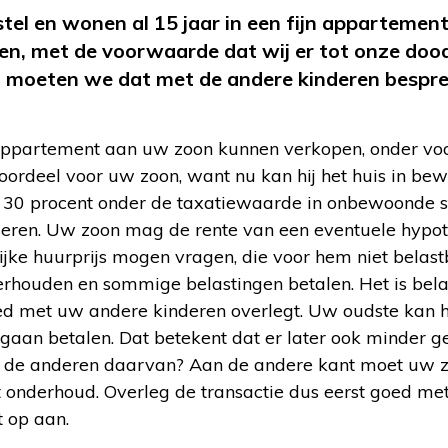
tel en wonen al 15 jaar in een fijn
appartement.
en,
met de voorwaarde dat wij er tot onze do
n moeten we dat met de andere
kinderen bespr
ppartement aan uw zoon kunnen verkopen, onder v
voordeel voor uw zoon, want nu kan hij het huis in be
er 30 procent onder de taxatiewaarde in onbewoonde s
eren. Uw zoon mag de rente van een eventuele hypoth
lijke huurprijs mogen vragen, die voor hem niet belastb
houden en sommige belastingen betalen. Het is belan
ed met uw andere kinderen overlegt. Uw oudste kan 
gaan betalen. Dat betekent dat er later ook minder ge
n de anderen daarvan? Aan de andere kant moet uw z
 onderhoud. Overleg de transactie dus eerst goed met
 op aan.