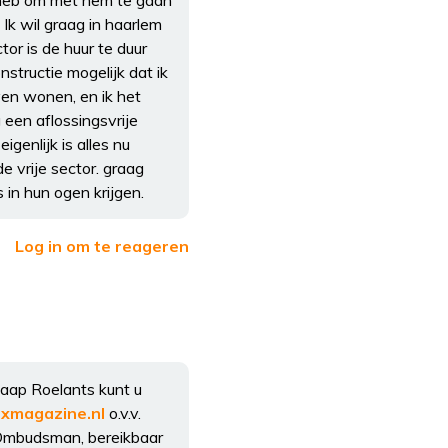
n heb om met hem te gaan
Ik wil graag in haarlem
or is de huur te duur
structie mogelijk dat ik
ven wonen, en ik het
een aflossingsvrije
igenlijk is alles nu
de vrije sector. graag
 in hun ogen krijgen.
Log in om te reageren
Jaap Roelants kunt u
xmagazine.nl
o.v.v.
 Ombudsman, bereikbaar