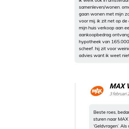
ik werk ook in amsterdam
samenleven/wonen. omdat 
gaan wonen met mijn zoon
voor mij. ik zit net op 
mijn huis verkoop aan ee
aankoopbedrag ontvang z
hypotheek van 165.000 te 
scheef. hij zit voor wein
advies want ik weet niet
MAX 
3 februari
Beste roes, beda
sturen naar MAX
‘Geldvragen’. Al