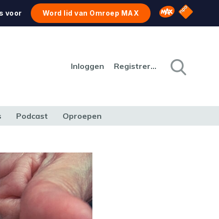
NPO Star
Omroep MAX
s voor
Word lid van Omroep MAX
Inloggen
Registreren
s
Podcast
Oproepen
CULTUUR
NATUUR & MILIEU
REIZEN & VERKEER