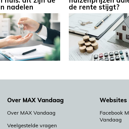
 huis: dit zijn de
huizenprijzen dal
en nadelen
de rente stijgt?
Over MAX Vandaag
Websites 
Over MAX Vandaag
Facebook 
Vandaag
Veelgestelde vragen