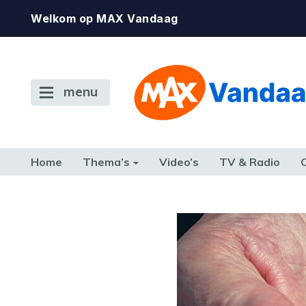
Welkom op MAX Vandaag
menu
Home
Thema’s
Video’s
TV & Radio
CONSUMENT
ETEN & DRINKEN
FAMILIE & RELATIE
GELD, W
TERUG NAAR TOEN