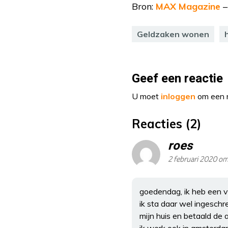
Bron:
MAX Magazine
–
Geldzaken wonen
Geef een reactie
U moet
inloggen
om een r
Reacties (2)
roes
2 februari 2020 om
goedendag, ik heb een vr
ik sta daar wel ingeschr
mijn huis en betaald de 