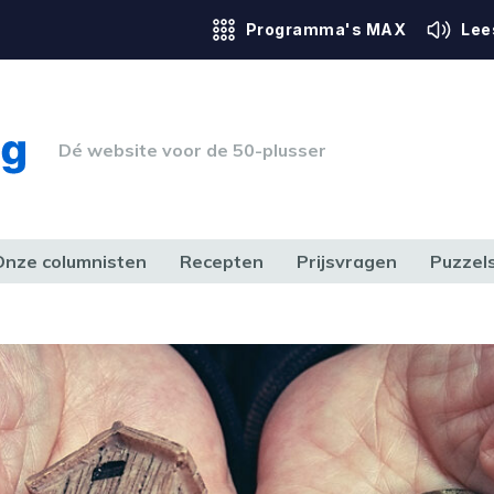
Programma's MAX
Lee
Dé website voor de 50-plusser
Onze columnisten
Recepten
Prijsvragen
Puzzel
ERK & RECHT
GEZONDHEID & SPORT
HUIS, TUIN & HOBBY
MEDIA & 