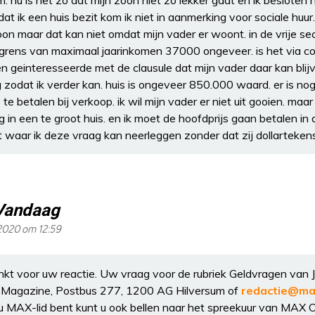
. nu is het zo dat mijn zoon niet zo lekker gaat en ik beslote
ik een huis bezit kom ik niet in aanmerking voor sociale huur. 
 maar dat kan niet omdat mijn vader er woont. in de vrije sect
de grens van maximaal jaarinkomen 37000 ongeveer. is het via con
n geinteresseerde met de clausule dat mijn vader daar kan blij
odat ik verder kan. huis is ongeveer 850.000 waard. er is nog 
betalen bij verkoop. ik wil mijn vader er niet uit gooien. maar e
ig in een te groot huis. en ik moet de hoofdprijs gaan betalen in 
 waar ik deze vraag kan neerleggen zonder dat zij dollartekens
Vandaag
 2020 om 12:59
nkt voor uw reactie. Uw vraag voor de rubriek Geldvragen van 
 Magazine, Postbus 277, 1200 AG Hilversum of
redactie@ma
s u MAX-lid bent kunt u ook bellen naar het spreekuur van MAX