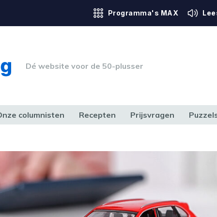
Programma's MAX
Lee
Dé website voor de 50-plusser
Onze columnisten
Recepten
Prijsvragen
Puzzel
ERK & RECHT
GEZONDHEID & SPORT
HUIS, TUIN & HOBBY
MEDIA & 