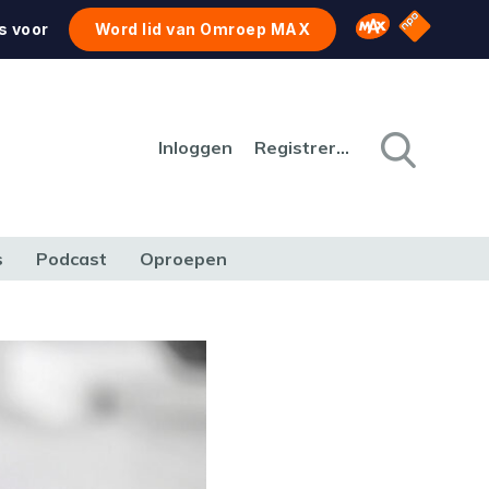
NPO Star
Omroep MAX
s voor
Word lid van Omroep MAX
Inloggen
Registreren
s
Podcast
Oproepen
CULTUUR
NATUUR & MILIEU
REIZEN & VERKEER