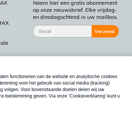
MAX
Neem hier een gratis abonnement
op onze nieuwsbrief. Elke vrijdag-
en dinsdagochtend in uw mailbox.
MAX
Verzend
iale
tieman
ctueel
Nieuwsbrief
d Bakt
Neem hier een gratis abonnement op onze
nieuwsbrief. Elke vrijdag- en dinsdagochtend in uw
mailbox.
Copyright © 2026 MAX Vandaag -
Omroep MAX
privacyverklaring