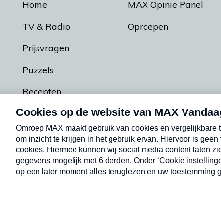
Home
MAX Opinie Panel
TV & Radio
Oproepen
Prijsvragen
Puzzels
Recepten
Podcasts
Contact
Algemene voorw
Kwetsbaarheid melden