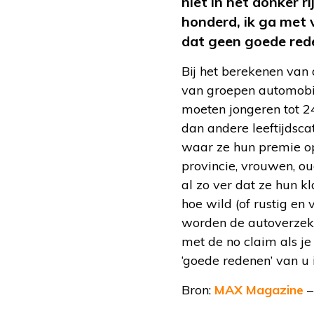
niet in het donker rij
honderd, ik ga met
dat geen goede re
Bij het berekenen van 
van groepen automobili
moeten jongeren tot 2
dan andere leeftijdsc
waar ze hun premie op 
provincie, vrouwen, ou
al zo ver dat ze hun k
hoe wild (of rustig en ve
worden de autoverzeke
met de no claim als je
‘goede redenen’ van u
Bron:
MAX Magazine
–