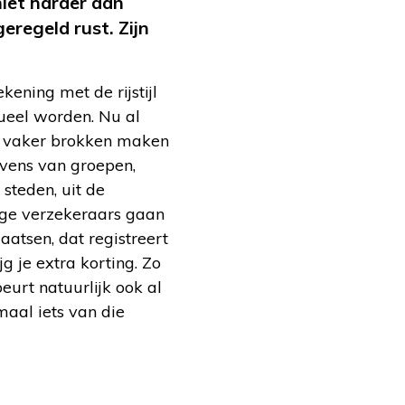
j niet harder dan
eregeld rust.
Zijn
ening met de rijstijl
dueel worden. Nu al
ze vaker brokken maken
vens van groepen,
steden, uit de
mige verzekeraars gaan
aatsen, dat registreert
ijg je extra korting. Zo
urt natuurlijk ook al
maal iets van die