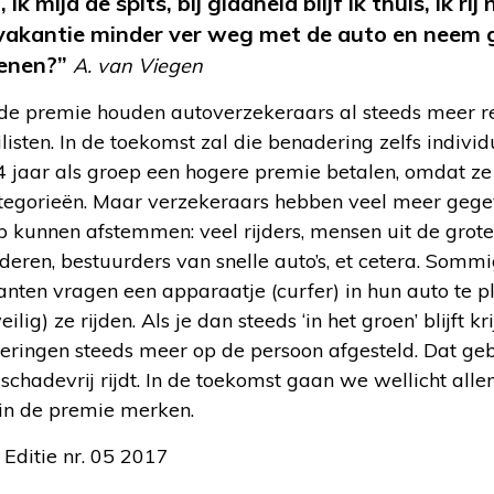
, ik mijd de spits, bij
gladheid blijf ik thuis, ik ri
vakantie minder ver weg met de auto en neem g
denen?”
A. van Viegen
de premie houden autoverzekeraars al steeds meer rek
sten. In de toekomst zal die benadering zelfs indivi
4 jaar als groep een hogere premie betalen, omdat 
ategorieën. Maar verzekeraars hebben veel meer gege
kunnen afstemmen: veel rijders, mensen uit de grote 
deren, bestuurders van snelle auto’s, et cetera. Som
lanten vragen een apparaatje (curfer) in hun auto te pl
ilig) ze rijden. Als je dan steeds ‘in het groen’ blijft kr
ringen steeds meer op de persoon afgesteld. Dat gebe
 schadevrij rijdt. In de toekomst gaan we wellicht alle
 in de premie merken.
 Editie nr. 05 2017