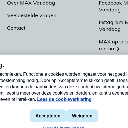
Over MAX Vandaag
Facebook 
Vandaag
Veelgestelde vragen
Instagram 
Contact
Vandaag
MAX op soc
media
MAX vakan
Meldpunt A
Heel Hollan
aarden
Privacyverklaring
Cookieverklaring