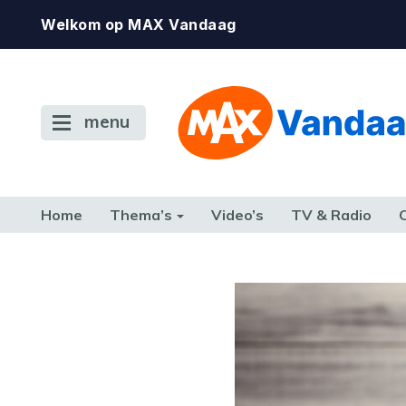
Welkom op MAX Vandaag
menu
Home
Thema’s
Video’s
TV & Radio
CONSUMENT
ETEN & DRINKEN
FAMILIE & RELATIE
GELD, W
TERUG NAAR TOEN