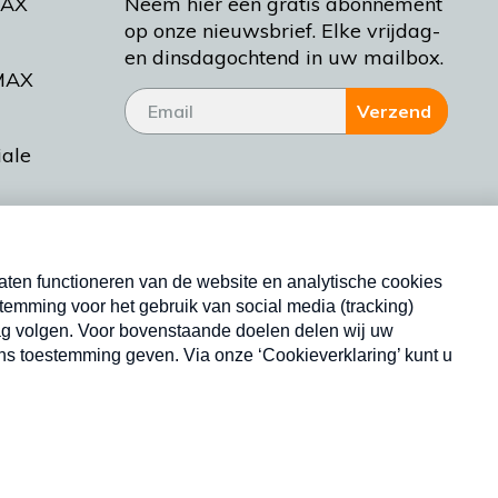
MAX
Neem hier een gratis abonnement
op onze nieuwsbrief. Elke vrijdag-
en dinsdagochtend in uw mailbox.
MAX
Verzend
iale
tieman
ctueel
Nieuwsbrief
d Bakt
Neem hier een gratis abonnement op onze
nieuwsbrief. Elke vrijdag- en dinsdagochtend in uw
mailbox.
Copyright © 2026 MAX Vandaag -
Omroep MAX
privacyverklaring