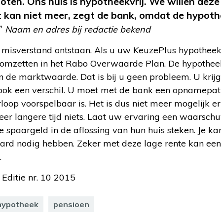
ten. Ons huis is hypotheekvrij. We willen dez
 kan niet meer, zegt de bank, omdat de hypoth
”
Naam en adres bij redactie bekend
en misverstand ontstaan. Als u uw KeuzePlus hypothee
n omzetten in het Rabo Overwaarde Plan. De hypothe
an de marktwaarde. Dat is bij u geen probleem. U kri
s ook een verschil. U moet met de bank een opnamepat
oop voorspelbaar is. Het is dus niet meer mogelijk er
er langere tijd niets. Laat uw ervaring een waarschu
e spaargeld in de aflossing van hun huis steken. Je ka
ard nodig hebben. Zeker met deze lage rente kan een
.
 Editie nr. 10 2015
hypotheek
pensioen