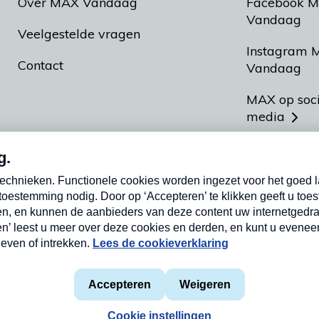
Over MAX Vandaag
Facebook 
Vandaag
Veelgestelde vragen
Instagram 
Contact
Vandaag
MAX op soc
media
MAX vakan
Meldpunt A
Heel Hollan
aarden
Privacyverklaring
Cookieverklaring