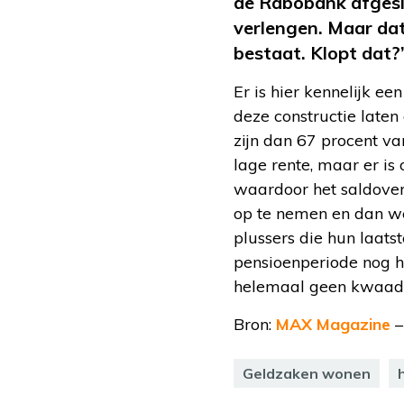
de Rabobank afgeslo
verlengen. Maar dat
bestaat. Klopt dat?
Er is hier kennelijk e
deze constructie late
zijn dan 67 procent v
lage rente, maar er i
waardoor het saldoverl
op te nemen en dan we
plussers die hun laatst
pensioenperiode nog h
helemaal geen kwaad
Bron:
MAX Magazine
–
Geldzaken wonen