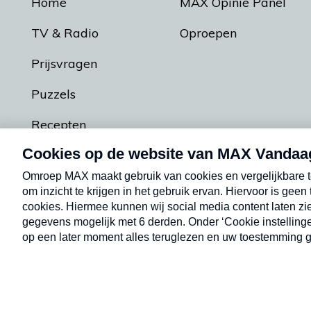
Home
MAX Opinie Panel
TV & Radio
Oproepen
Prijsvragen
Puzzels
Recepten
Podcasts
Contact
Algemene voorw
Kwetsbaarheid melden