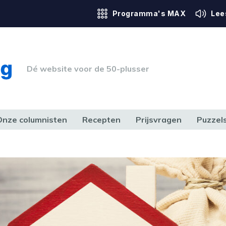
Programma's MAX
Lee
Dé website voor de 50-plusser
Onze columnisten
Recepten
Prijsvragen
Puzzel
ERK & RECHT
GEZONDHEID & SPORT
HUIS, TUIN & HOBBY
MEDIA & 