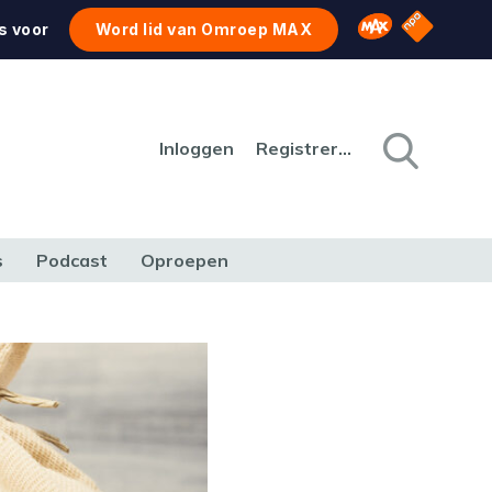
NPO Star
Omroep MAX
s voor
Word lid van Omroep MAX
Inloggen
Registreren
s
Podcast
Oproepen
CULTUUR
NATUUR & MILIEU
REIZEN & VERKEER