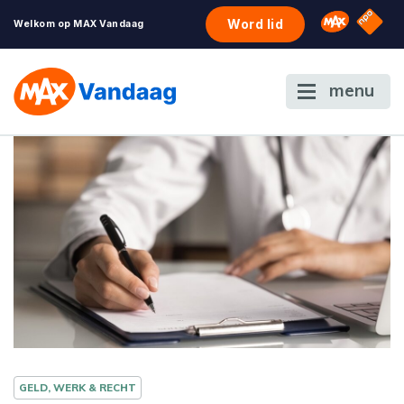
NPO S
Omroep 
Word lid
Welkom op MAX Vandaag
menu
GELD, WERK & RECHT