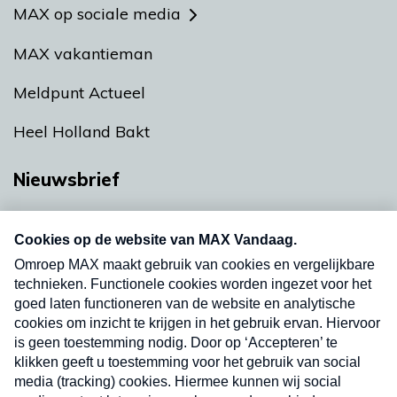
MAX op sociale media
MAX vakantieman
Meldpunt Actueel
Heel Holland Bakt
Nieuwsbrief
Neem hier een gratis abonnement op onze
nieuwsbrief. Elke vrijdag- en dinsdagochtend in
uw mailbox.
Verzend