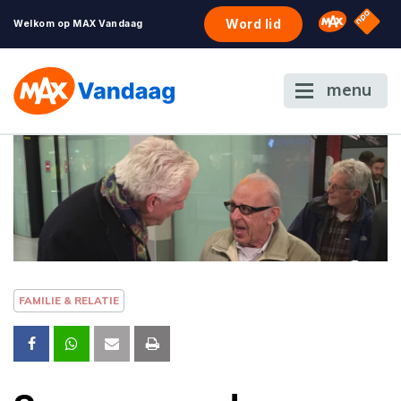
NPO S
Omroep 
Word lid
Welkom op MAX Vandaag
menu
FAMILIE & RELATIE