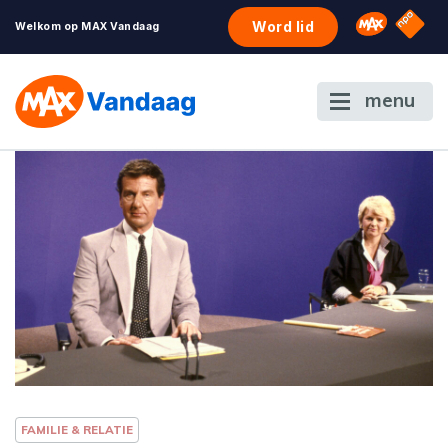
NPO S
Omroep 
Word lid
Welkom op MAX Vandaag
menu
FAMILIE & RELATIE