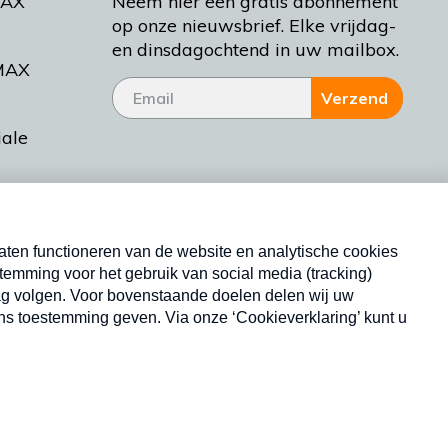
MAX
Neem hier een gratis abonnement
op onze nieuwsbrief. Elke vrijdag-
en dinsdagochtend in uw mailbox.
MAX
Verzend
iale
tieman
ctueel
Nieuwsbrief
d Bakt
Neem hier een gratis abonnement op onze
nieuwsbrief. Elke vrijdag- en dinsdagochtend in uw
mailbox.
Copyright © 2026 MAX Vandaag -
Omroep MAX
privacyverklaring