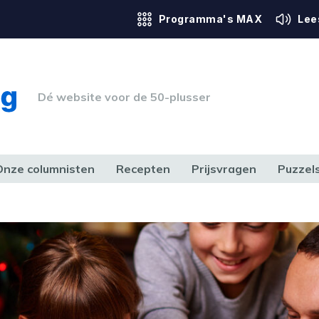
Programma's MAX
Lee
Dé website voor de 50-plusser
Onze columnisten
Recepten
Prijsvragen
Puzzel
ERK & RECHT
GEZONDHEID & SPORT
HUIS, TUIN & HOBBY
MEDIA & 