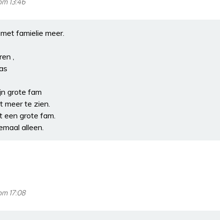
om 13:46
 met famielie meer.
ren ,
as
jn grote fam
t meer te zien.
et een grote fam.
lemaal alleen.
om 17:08