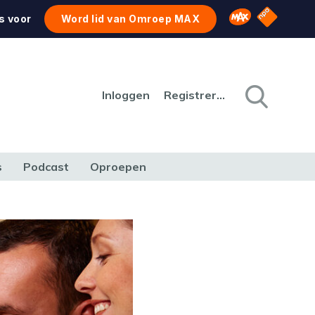
NPO Star
Omroep MAX
s voor
Word lid van Omroep MAX
Inloggen
Registreren
s
Podcast
Oproepen
CULTUUR
NATUUR & MILIEU
REIZEN & VERKEER