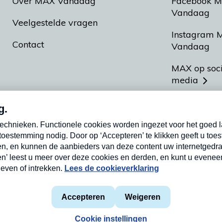
Over MAX Vandaag
Facebook 
Vandaag
Veelgestelde vragen
Instagram 
Contact
Vandaag
MAX op soc
media
MAX vakan
Meldpunt A
Heel Hollan
aarden
Privacyverklaring
Cookieverklaring