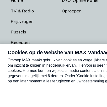
Home
MAX Opinie Panel
TV & Radio
Oproepen
Prijsvragen
Puzzels
Recepten
Podcasts
Contact
Algemene voorw
Kwetsbaarheid melden