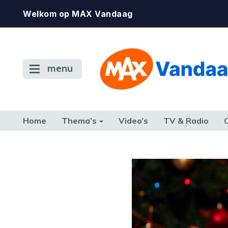
Welkom op MAX Vandaag
menu
Home
Thema’s
Video’s
TV & Radio
CONSUMENT
ETEN & DRINKEN
FAMILIE & RELATIE
GELD, W
TERUG NAAR TOEN