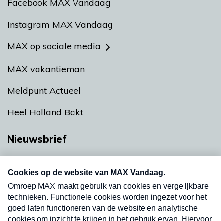
Facebook MAX Vandaag
Instagram MAX Vandaag
MAX op sociale media
MAX vakantieman
Meldpunt Actueel
Heel Holland Bakt
Nieuwsbrief
Neem hier een gratis abonnement op onze
nieuwsbrief. Elke vrijdag- en dinsdagochtend in
uw mailbox.
Verzend