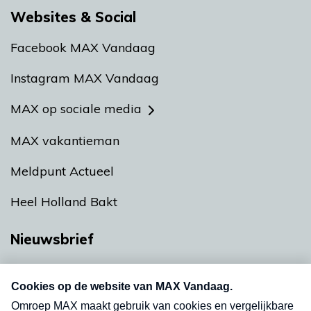
Websites & Social
Facebook MAX Vandaag
Instagram MAX Vandaag
MAX op sociale media
MAX vakantieman
Meldpunt Actueel
Heel Holland Bakt
Nieuwsbrief
Neem hier een gratis abonnement op onze
nieuwsbrief. Elke vrijdag- en dinsdagochtend in
uw mailbox.