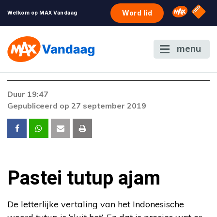
NPO S
Omroep 
Word lid
Welkom op MAX Vandaag
menu
Foutcode 403
Duur 19:47
De gewenste stream is op dit moment niet
Gepubliceerd op 27 september 2019
beschikbaar. Als het probleem zich blijft
voordoen, neem dan contact op met onze
klantenservice.
Pastei tutup ajam
De letterlijke vertaling van het Indonesische