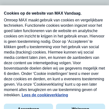
Neem hier een gratis abonnement op onze
nieuwsbrief. Elke vrijdag- en dinsdagochtend in
uw mailbox.
Verzend
Nieuwsbrief
Neem hier een gratis abonnement op onze
nieuwsbrief. Elke vrijdag- en dinsdagochtend in uw
mailbox.
Contact
Algemene voorwaarden
Privacyverklaring
Cookieverklaring