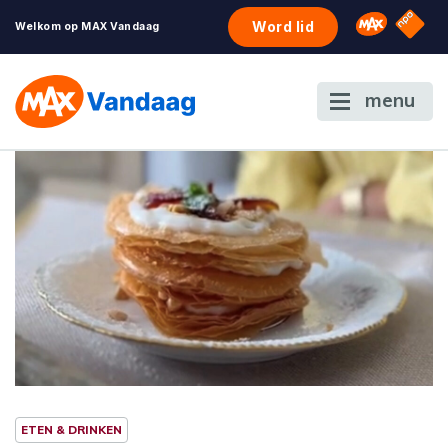
NPO S
Omroep 
Word lid
Welkom op MAX Vandaag
menu
ETEN & DRINKEN