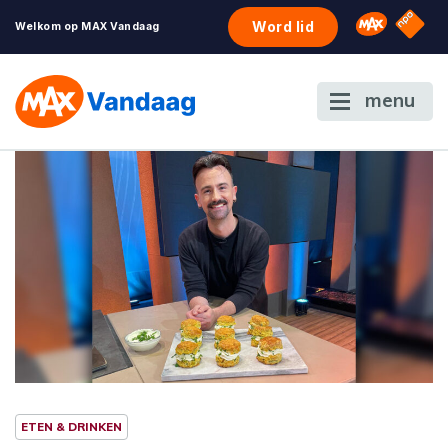
NPO S
Omroep 
Word lid
Welkom op MAX Vandaag
menu
ETEN & DRINKEN