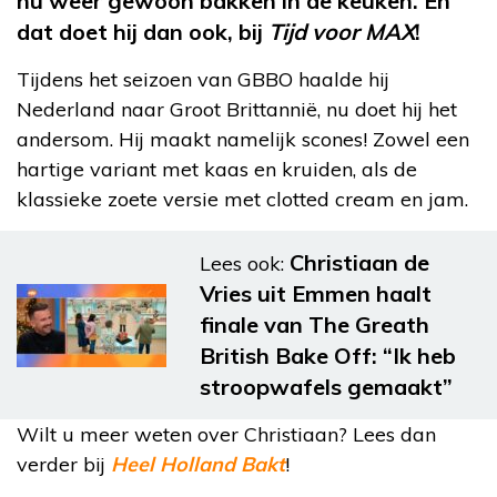
nu weer gewoon bakken in de keuken. En
dat doet hij dan ook, bij
Tijd voor MAX
!
Tijdens het seizoen van GBBO haalde hij
Nederland naar Groot Brittannië, nu doet hij het
andersom. Hij maakt namelijk scones! Zowel een
hartige variant met kaas en kruiden, als de
klassieke zoete versie met clotted cream en jam.
Christiaan de
Lees ook:
Vries uit Emmen haalt
finale van The Greath
British Bake Off: “Ik heb
stroopwafels gemaakt”
Wilt u meer weten over Christiaan? Lees dan
verder bij
Heel Holland Bakt
!