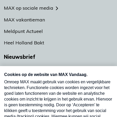
MAX op sociale media
MAX vakantieman
Meldpunt Actueel
Heel Holland Bakt
Nieuwsbrief
Neem hier een gratis abonnement op onze
nieuwsbrief. Elke vrijdag- en dinsdagochtend in
uw mailbox.
Verzend