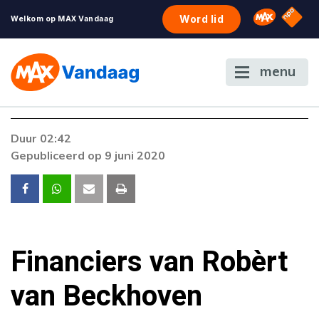
NPO S
Omroep 
Word lid
Welkom op MAX Vandaag
menu
Duur 02:42
Gepubliceerd op 9 juni 2020
Financiers van Robèrt
van Beckhoven