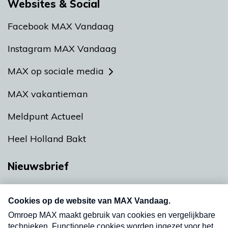
Websites & Social
Facebook MAX Vandaag
Instagram MAX Vandaag
MAX op sociale media
MAX vakantieman
Meldpunt Actueel
Heel Holland Bakt
Nieuwsbrief
Neem hier een gratis abonnement op onze
nieuwsbrief. Elke vrijdag- en dinsdagochtend in
uw mailbox.