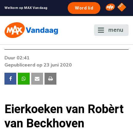
NPO S
Omroep 
Word lid
Welkom op MAX Vandaag
menu
Duur 02:41
Gepubliceerd op 23 juni 2020
Eierkoeken van Robèrt
van Beckhoven