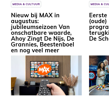
MEDIA & CULTUUR
MEDIA & CU
Nieuw bij MAX in
Eerste
augustus:
(oude)
jubileumseizoen Van
progr
onschatbare waarde,
terugk
Ahoy Zingt De Nijs, De
De Sc
Grannies, Beestenboel
en nog veel meer