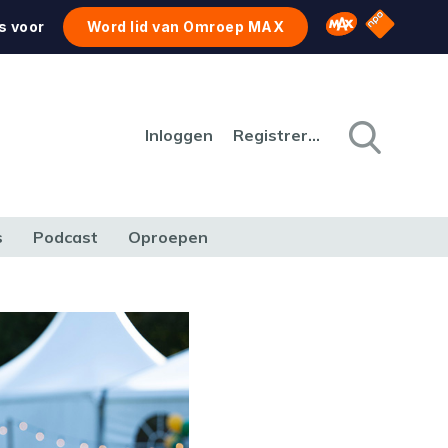
NPO Star
Omroep MAX
s voor
Word lid van Omroep MAX
Inloggen
Registreren
s
Podcast
Oproepen
CULTUUR
NATUUR & MILIEU
REIZEN & VERKEER