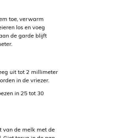
loem toe, verwarm
ieren los en voeg
an de garde blijft
eter.
eg uit tot 2 millimeter
orden in de vriezer.
ezen in 25 tot 30
st van de melk met de
 Giet terug in de pan,