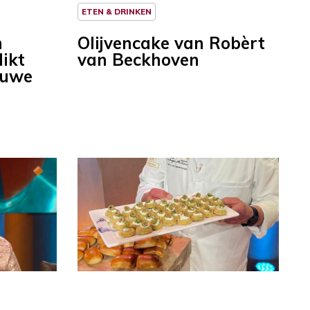
ETEN & DRINKEN
n
Olijvencake van Robèrt
likt
van Beckhoven
euwe