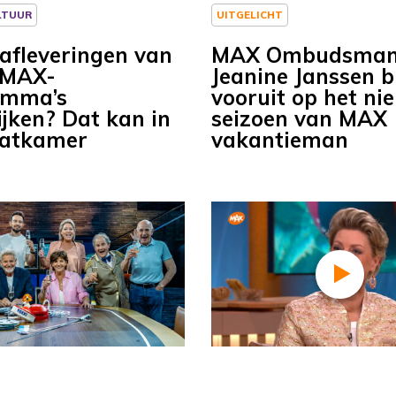
LTUUR
UITGELICHT
 afleveringen van
MAX Ombudsma
 MAX-
Jeanine Janssen b
amma’s
vooruit op het ni
ijken? Dat kan in
seizoen van MAX
hatkamer
vakantieman