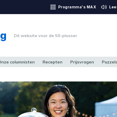
Programma's MAX
Lee
Dé website voor de 50-plusser
Onze columnisten
Recepten
Prijsvragen
Puzzel
ERK & RECHT
GEZONDHEID & SPORT
HUIS, TUIN & HOBBY
MEDIA & 