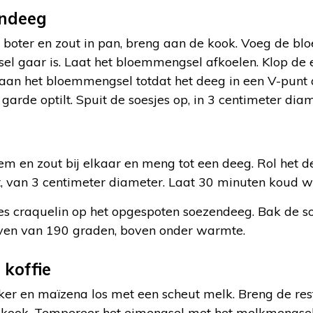
endeeg
boter en zout in pan, breng aan de kook. Voeg de b
el gaar is. Laat het bloemmengsel afkoelen. Klop de e
 aan het bloemmengsel totdat het deeg in een V-punt a
arde optilt. Spuit de soesjes op, in 3 centimeter diam
oem en zout bij elkaar en meng tot een deeg. Rol het de
it, van 3 centimeter diameter. Laat 30 minuten koud w
es craquelin op het opgespoten soezendeeg. Bak de so
ven van 190 graden, boven onder warmte.
koffie
iker en maïzena los met een scheut melk. Breng de re
e kook. Tempereer het eimengsel met het melkmengsel.