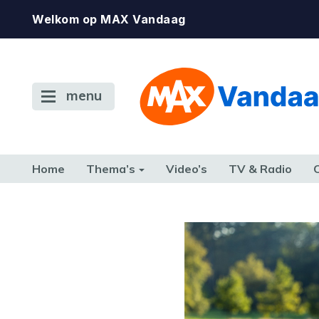
Welkom op MAX Vandaag
menu
Home
Thema’s
Video’s
TV & Radio
CONSUMENT
ETEN & DRINKEN
FAMILIE & RELATIE
GELD, W
TERUG NAAR TOEN