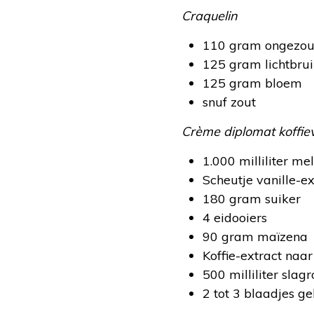
Craquelin
110 gram ongezou
125 gram lichtbrui
125 gram bloem
snuf zout
Crème diplomat koffiev
1.000 milliliter me
Scheutje vanille-ex
180 gram suiker
4 eidooiers
90 gram maïzena
Koffie-extract naa
500 milliliter slag
2 tot 3 blaadjes ge