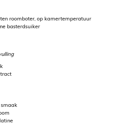
ten roomboter, op kamertemperatuur
ne basterdsuiker
ulling
lk
tract
r smaak
room
latine