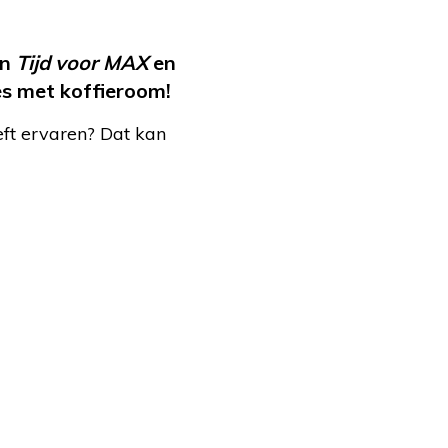
in
Tijd voor MAX
en
es met koffieroom!
eft ervaren? Dat kan