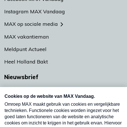
Instagram MAX Vandaag
MAX op sociale media
MAX vakantieman
Meldpunt Actueel
Heel Holland Bakt
Nieuwsbrief
Neem hier een gratis abonnement op onze
nieuwsbrief. Elke vrijdag- en dinsdagochtend in
uw mailbox.
Verzend