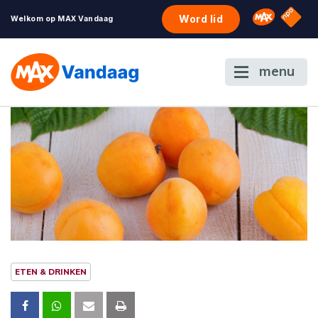
NPO S
Omroep 
Word lid
Welkom op MAX Vandaag
menu
ETEN & DRINKEN