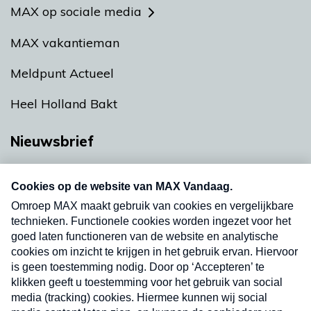
MAX op sociale media
MAX vakantieman
Meldpunt Actueel
Heel Holland Bakt
Nieuwsbrief
Neem hier een gratis abonnement op onze
nieuwsbrief. Elke vrijdag- en dinsdagochtend in
uw mailbox.
Verzend