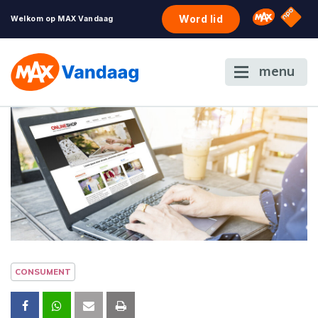
NPO S
Omroep 
Word lid
Welkom op MAX Vandaag
menu
CONSUMENT