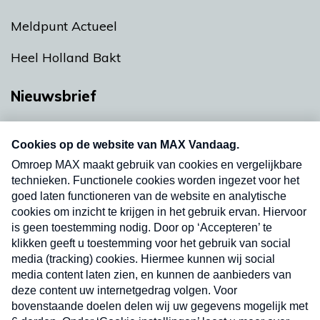
Meldpunt Actueel
Heel Holland Bakt
Nieuwsbrief
Neem hier een gratis abonnement op onze
nieuwsbrief. Elke vrijdag- en dinsdagochtend in
uw mailbox.
Verzend