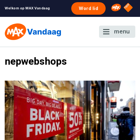
NPO S
Omroep 
Word lid
Welkom op MAX Vandaag
menu
nepwebshops