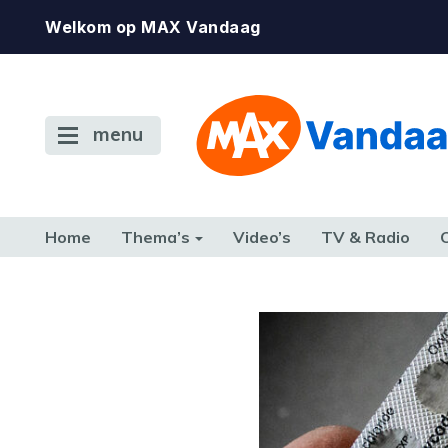
Welkom op MAX Vandaag
menu
Home
Thema’s
Video’s
TV & Radio
CONSUMENT
ETEN & DRINKEN
FAMILIE & RELATIE
GELD, W
TERUG NAAR TOEN