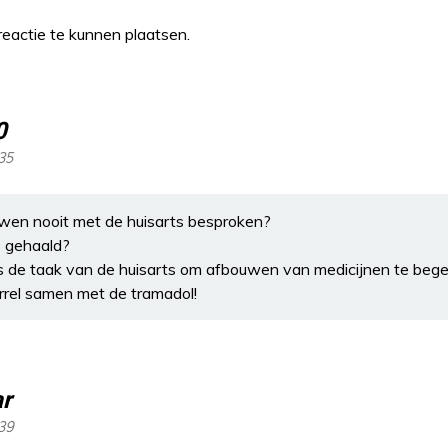
eactie te kunnen plaatsen.
0
35
wen nooit met de huisarts besproken?
rs gehaald?
ats de taak van de huisarts om afbouwen van medicijnen te bege
orrel samen met de tramadol!
ar
:39