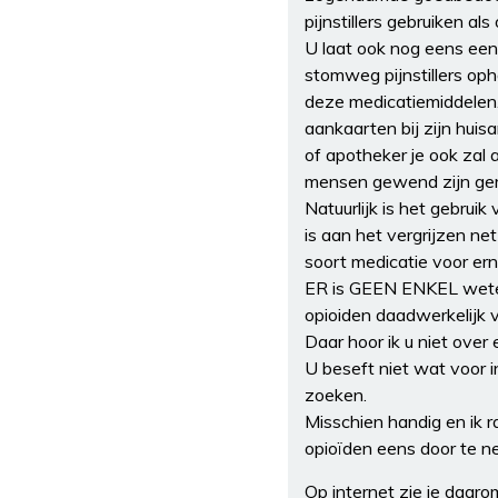
pijnstillers gebruiken a
U laat ook nog eens een
stomweg pijnstillers oph
deze medicatiemiddelen
aankaarten bij zijn hui
of apotheker je ook zal
mensen gewend zijn gera
Natuurlijk is het gebru
is aan het vergrijzen ne
soort medicatie voor ern
ER is GEEN ENKEL wete
opioiden daadwerkelijk ve
Daar hoor ik u niet over
U beseft niet wat voor i
zoeken.
Misschien handig en ik
opioïden eens door te n
Op internet zie je daar