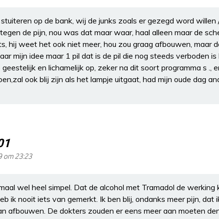
stuiteren op de bank, wij de junks zoals er gezegd word willen
 tegen de pijn, nou was dat maar waar, haal alleen maar de sch
rts, hij weet het ook niet meer, hou zou graag afbouwen, maar da
 naar mijn idee maar 1 pil dat is de pil die nog steeds verboden is
 geestelijk en lichamelijk op, zeker na dit soort programma s ., e
oen,zal ook blij zijn als het lampje uitgaat, had mijn oude dag a
01
9 om 23:23
llemaal wel heel simpel. Dat de alcohol met Tramadol de werking 
eb ik nooit iets van gemerkt. Ik ben blij, ondanks meer pijn, dat
an afbouwen. De dokters zouden er eens meer aan moeten den