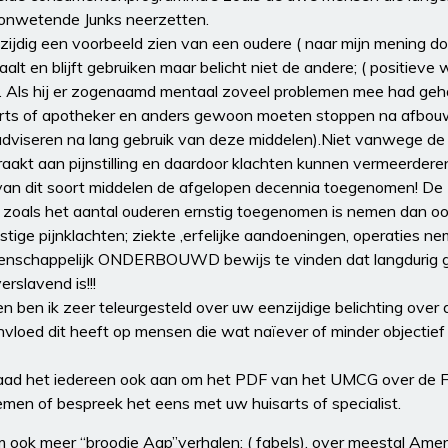
ls onwetende Junks neerzetten.
zijdig een voorbeeld zien van een oudere ( naar mijn mening d
aalt en blijft gebruiken maar belicht niet de andere; ( positiev
. Als hij er zogenaamd mentaal zoveel problemen mee had geh
sarts of apotheker en anders gewoon moeten stoppen na afbouw;
 adviseren na lang gebruik van deze middelen).Niet vanwege d
akt aan pijnstilling en daardoor klachten kunnen vermeerdere
ik van dit soort middelen de afgelopen decennia toegenomen! D
t zoals het aantal ouderen ernstig toegenomen is nemen dan oo
stige pijnklachten; ziekte ,erfelijke aandoeningen, operaties n
nschappelijk ONDERBOUWD bewijs te vinden dat langdurig g
rslavend is!!!
 en ben ik zeer teleurgesteld over uw eenzijdige belichting over
nvloed dit heeft op mensen die wat naïever of minder objectief 
 raad het iedereen ook aan om het PDF van het UMCG over de
emen of bespreek het eens met uw huisarts of specialist.
om ook meer “broodje Aap”verhalen; ( fabels), over meestal Ame