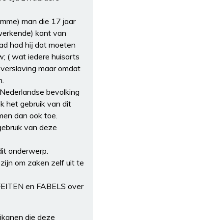
omme) man die 17 jaar
e werkende) kant van
ad had hij dat moeten
 ( wat iedere huisarts
e verslaving maar omdat
n.
e Nederlandse bevolking
k het gebruik van dit
emen dan ook toe.
ebruik van deze
 dit onderwerp.
zijn om zaken zelf uit te
 FEITEN en FABELS over
rikanen die deze