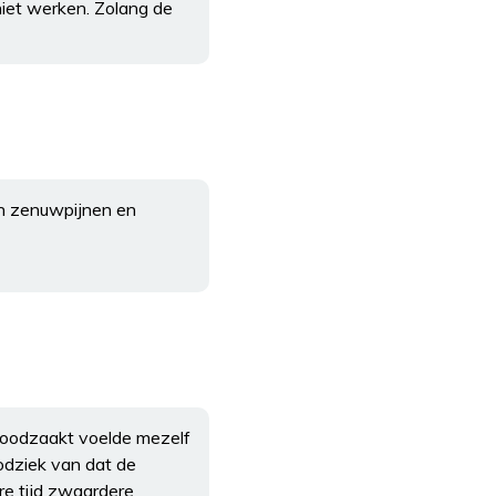
niet werken. Zolang de
gen zenuwpijnen en
noodzaakt voelde mezelf
oodziek van dat de
e tijd zwaardere