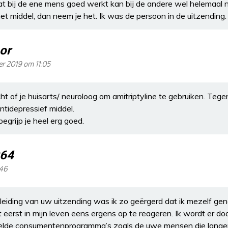
wat bij de ene mens goed werkt kan bij de andere wel helemaal 
 het middel, dan neem je het. Ik was de persoon in de uitzending.
or
r 2019 om 11:05
ht of je huisarts/ neuroloog om amitriptyline te gebruiken. Te
ntidepressief middel.
egrijp je heel erg goed.
964
:46
iding van uw uitzending was ik zo geërgerd dat ik mezelf ge
t eerst in mijn leven eens ergens op te reageren. Ik wordt er d
de consumentenprogramma’s zoals de uwe mensen die langer