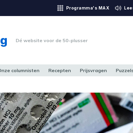
Programma's MAX
Lee
Dé website voor de 50-plusser
Onze columnisten
Recepten
Prijsvragen
Puzzel
ERK & RECHT
GEZONDHEID & SPORT
HUIS, TUIN & HOBBY
MEDIA & 