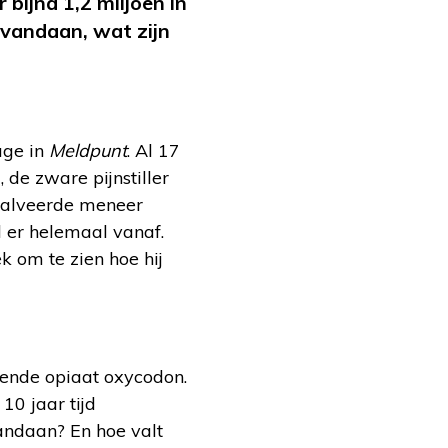
bijna 1,2 miljoen in
 vandaan, wat zijn
age in
Meldpunt
. Al 17
 de zware pijnstiller
 halveerde meneer
l er helemaal vanaf.
 om te zien hoe hij
vende opiaat oxycodon.
10 jaar tijd
vandaan? En hoe valt