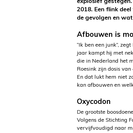
explosief gestegen. 
2018. Een flink dee
de gevolgen en wat 
Afbouwen is moe
“Ik ben een junk”, zeg
jaar kampt hij met nek
die in Nederland het 
Roesink zijn dosis van
En dat lukt hem niet z
kan afbouwen en welke
Oxycodon
De grootste boosdoener
Volgens de Stichting F
vervijfvoudigd naar ma