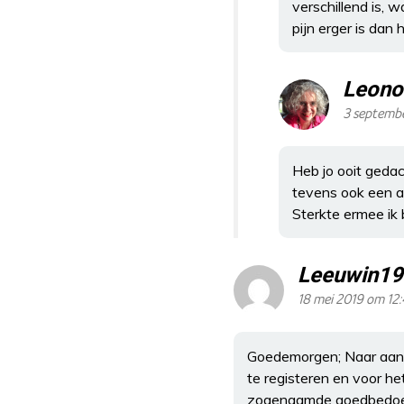
verschillend is, 
pijn erger is dan
Leono
3 septembe
Heb jo ooit gedac
tevens ook een a
Sterkte ermee ik b
Leeuwin1
18 mei 2019 om 12
Goedemorgen; Naar aanle
te registeren en voor he
zogenaamde goedbedoel