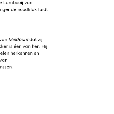
nke Lambooij van
anger de noodklok luidt
 van
Meldpunt
dat zij
er is één van hen. Hij
elen herkennen en
 van
nssen.