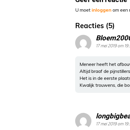
U moet
inloggen
om een r
Reacties (5)
Bloem200
17 mei 2019 om 19:
Meneer heeft het afbou
Altijd braaf de pijnstille
Het is in de eerste pla
Kwalijk trouwens, die b
longbigbe
17 mei 2019 om 19