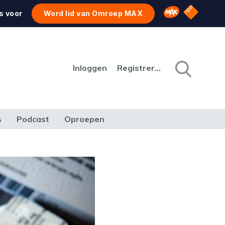
NPO Star
Omroep MAX
s voor
Word lid van Omroep MAX
Inloggen
Registreren
s
Podcast
Oproepen
CULTUUR
NATUUR & MILIEU
REIZEN & VERKEER