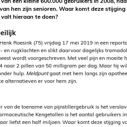
Van een kleine 600.000 gebruikers in 2008, naar 
l van hen zijn senioren. Waar komt deze stijging
valt hieraan te doen?
ilijk
t Henk Roesink (75) vrijdag 17 mei 2019 in een report
- en rugklachten en slikt daarvoor dagelijks tramadol,
meest wordt voorgeschreven. Met veel pijn en moeite
 4 naar 2 pillen van 50 milligram per dag. Maar hij wi
onder hulp.
Meldpunt
gaat met hem langs zijn apotheek
 alternatieven er voor hem zijn.
 van de toename van pijnstillergebruik is het versla
armaceutische Kengetallen is het aantal gebruikers in 
ar liefst een half miljoen. Waar komt deze stijging 