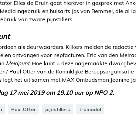
entator Elles de Bruin gaat hierover in gesprek met A
Medicijngebruik en huisarts Jos van Bemmel, die al l
bruik van zware pijnstillers.
unt
oordoen als deurwaarders. Kijkers melden de redactie
len ontvangen voor nepfacturen. Eric van den Meirack
 in
Meldpunt
. Hoe kunt u deze nagemaakte dwangbev
en? Paul Otter van de Koninklijke Beroepsorganisatie
 legt het uit samen met MAX Ombudsman Jeanine Ja
jdag 17 mei 2019 om 19.10 uur op NPO 2.
n
Paul Otter
pijnstillers
tramadol