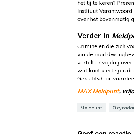
het tij te keren? Pres
Instituut Verantwoord 
over het bovenmatig ge
Verder in
Meldp
Criminelen die zich v
via de mail dwangbeve
vertelt er vrijdag over
wat kunt u ertegen do
Gerechtsdeurwaarders
MAX Meldpunt
, vri
Meldpunt!
Oxycodo
Geef een reactie