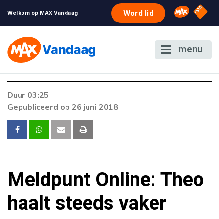
NPO S
Omroep 
Word lid
Welkom op MAX Vandaag
menu
Duur 03:25
Gepubliceerd op 26 juni 2018
Meldpunt Online: Theo
haalt steeds vaker