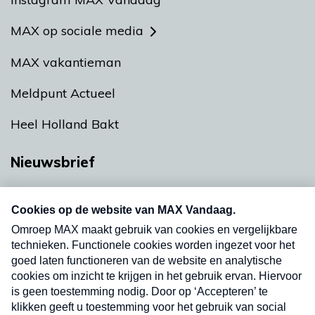
MAX op sociale media
MAX vakantieman
Meldpunt Actueel
Heel Holland Bakt
Nieuwsbrief
Neem hier een gratis abonnement op onze
nieuwsbrief. Elke vrijdag- en dinsdagochtend in
uw mailbox.
Verzend