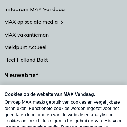
Instagram MAX Vandaag
MAX op sociale media
MAX vakantieman
Meldpunt Actueel
Heel Holland Bakt
Nieuwsbrief
Neem hier een gratis abonnement op onze
nieuwsbrief. Elke vrijdag- en dinsdagochtend in
uw mailbox.
Verzend