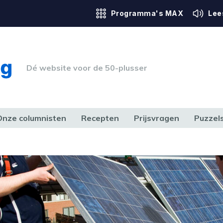
Programma's MAX
Lee
Dé website voor de 50-plusser
Onze columnisten
Recepten
Prijsvragen
Puzzel
ERK & RECHT
GEZONDHEID & SPORT
HUIS, TUIN & HOBBY
MEDIA & 