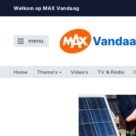
Welkom op MAX Vandaag
menu
Home
Thema’s
Video’s
TV & Radio
CONSUMENT
ETEN & DRINKEN
FAMILIE & RELATIE
GELD, W
TERUG NAAR TOEN