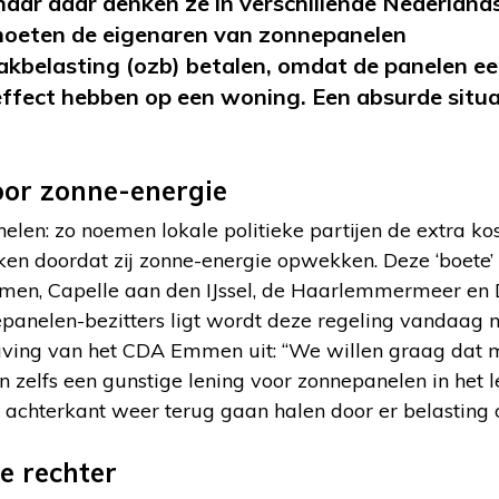
, maar daar denken ze in verschillende Nederla
moeten de eigenaren van zonnepanelen
kbelasting (ozb) betalen, omdat de panelen e
fect hebben op een woning. Een absurde situat
oor zonne-energie
elen: zo noemen lokale politieke partijen de extra ko
n doordat zij zonne-energie opwekken. Deze ‘boete
en, Capelle aan den IJssel, de Haarlemmermeer en De
nepanelen-bezitters ligt wordt deze regeling vandaag 
uving van het CDA Emmen uit: “We willen graag dat 
zelfs een gunstige lening voor zonnepanelen in het 
e achterkant weer terug gaan halen door er belasting o
e rechter