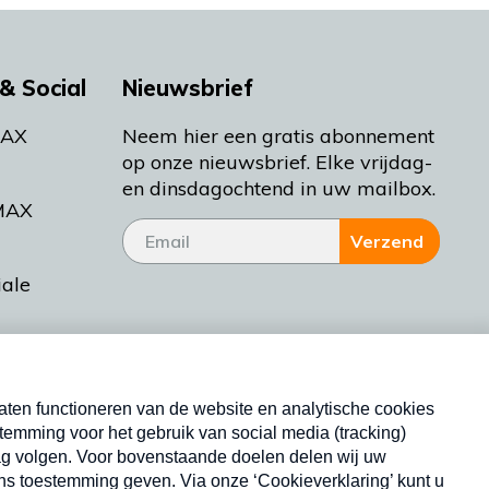
& Social
Nieuwsbrief
MAX
Neem hier een gratis abonnement
op onze nieuwsbrief. Elke vrijdag-
en dinsdagochtend in uw mailbox.
MAX
Verzend
iale
tieman
ctueel
Nieuwsbrief
d Bakt
Neem hier een gratis abonnement op onze