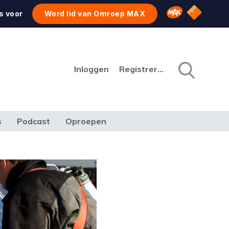
NPO Star
Omroep MAX
s voor
Word lid van Omroep MAX
Inloggen
Registreren
s
Podcast
Oproepen
CULTUUR
NATUUR & MILIEU
REIZEN & VERKEER