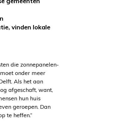
ndse gemeenten
en
ie, vinden lokale
sten die zonnepanelen-
’ moet onder meer
lft. Als het aan
nog afgeschaft, want,
mensen hun huis
leven geroepen. Dan
p te heffen.”