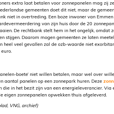
ers extra laat betalen voor zonnepanelen mag zij ze
derlandse gemeenten doet dit niet, maar de gemeent
bank niet in overtreding. Een boze inwoner van Emme
rdevermeerdering van zijn huis door de 20 zonnepan
raaien. De rechtbank stelt hem in het ongelijk, omdat
aten stijgen. Daarom mogen gemeenten ze laten meetel
In heel veel gevallen zal de ozb-waarde niet exorbitan
 euro.
anelen-boete’ niet willen betalen, maar wel over wil
en aantal panelen op een zonnepark huren. Deze
zonn
 die in het bezit zijn van een energieleverancier. Via
de eigen zonnepanelen opwekken thuis afgeleverd.
ad, VNG, archief)