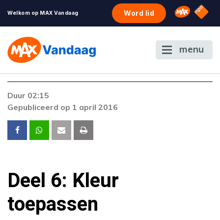
NPO S
Omroep 
Word lid
Welkom op MAX Vandaag
menu
Duur 02:15
Gepubliceerd op 1 april 2016
Deel 6: Kleur
toepassen