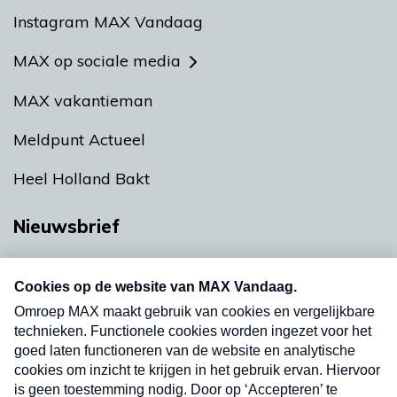
Instagram MAX Vandaag
MAX op sociale media
MAX vakantieman
Meldpunt Actueel
Heel Holland Bakt
Nieuwsbrief
Neem hier een gratis abonnement op onze
nieuwsbrief. Elke vrijdag- en dinsdagochtend in
uw mailbox.
Verzend