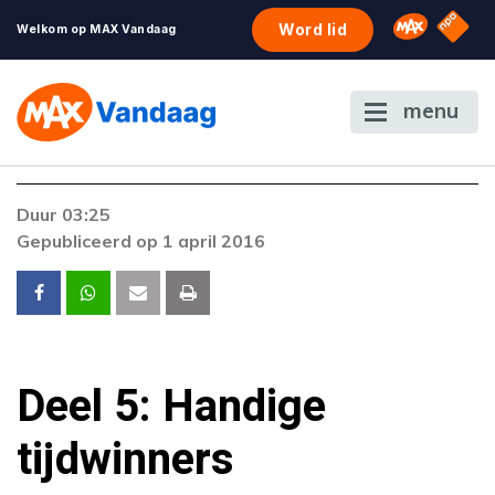
NPO S
Omroep 
Word lid
Welkom op MAX Vandaag
menu
Duur 03:25
Gepubliceerd op 1 april 2016
Deel 5: Handige
tijdwinners