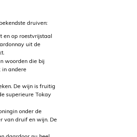
 bekendste druiven:
 en op roestvrijstaal
chardonnay uit de
t.
ijn woorden die bij
 in andere
eken. De wijn is fruitig
 de superieure Tokay
Koningin onder de
r van druif en wijn. De
en daardoor nu heel