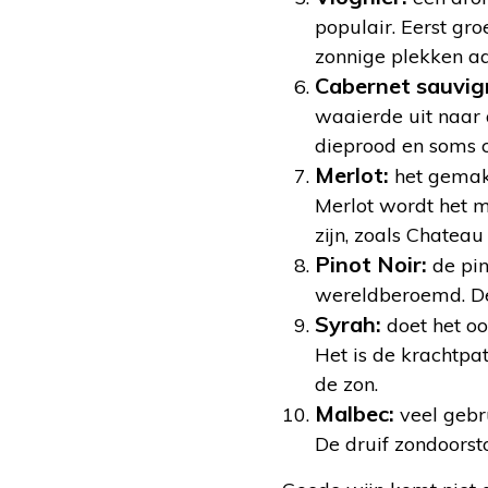
populair. Eerst gr
zonnige plekken aan
Cabernet sauvig
waaierde uit naar a
dieprood en soms 
Merlot:
het gemakk
Merlot wordt het 
zijn, zoals Chatea
Pinot Noir:
de pin
wereldberoemd. De k
Syrah:
doet het oo
Het is de krachtpat
de zon.
Malbec:
veel gebr
De druif zondoorsto