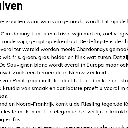
uiven
ivensoorten waar wijn van gemaakt wordt. Dit zijn de
 Chardonnay kunt u een frisse wijn maken, koel vergist
e, ronde wijn, gerijpt op eikenhout. De deftigste is de 
veral ter wereld worden mooie Chardonnays gemaak
:
wit, fris, groen, gras, helder en flink wat zuren. Dat z
 De Sauvignon blanc wordt overal in Europa maar ook
uwd. Zoals een beroemde in Nieuw-Zeeland.
 van Pinot grigio in Italië, doet het goed in koelere str
 kruidig van smaak en dat laatste proeft u vooral in
zas.
and en Noord-Frankrijk komt u de Riesling tegen,‘de 
 alles te maken met de elegantie, het verfijnde karakte
ig en fris.
atische wijn met weinig zuren en een ronde smaak 