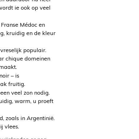
wordt ie ook op veel
e Franse Médoc en
g, kruidig en de kleur
reselijk populair.
ar chique domeinen
 maakt.
oir – is
ak fruitig.
een veel zon nodig.
uidig, warm, u proeft
, zoals in Argentinië.
j vlees.