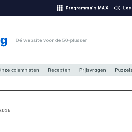
Programma's MAX
Lee
Dé website voor de 50-plusser
Onze columnisten
Recepten
Prijsvragen
Puzzel
ERK & RECHT
GEZONDHEID & SPORT
HUIS, TUIN & HOBBY
MEDIA & 
 2016