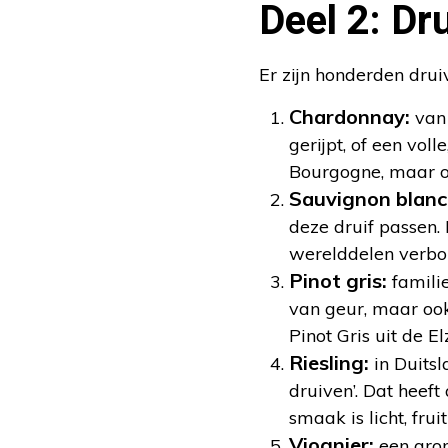
Deel 2: Dr
Er zijn honderden dru
Chardonnay:
van
gerijpt, of een voll
Bourgogne, maar o
Sauvignon blanc
deze druif passen.
werelddelen verbo
Pinot gris:
familie
van geur, maar ook
Pinot Gris uit de El
Riesling:
in Duitsl
druiven’. Dat heeft
smaak is licht, fruit
Viognier:
een arom