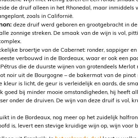
oeide de druif alleen in het Rhonedal, maar inmiddels 
geplant, zoals in Californië.
non:
deze druif werd geboren en grootgebracht in d
lle zonnige streken. De smaak van de wijn is vol, pitti
complex.
elijke broertje van de Cabernet: ronder, sappiger en v
meeste verbouwd in de Bordeaux, waar er ook een pa
u Pétrus die de duurste wijnen van grotendeels Merlot
ot noir uit de Bourgogne – de bakermat van de pinot n
leur is licht, de geur is verleidelijk en aards, de sma
k goed bij minder mooie omstandigheden, hij heeft all
ser onder de druiven. De wijn van deze druif is vol, kr
uikt in de Bordeaux, nog meer op het zuidelijk halfrond
ofd is, levert een stevige kruidige wijn op, wijn voor bi