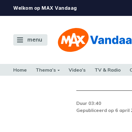
Welkom op MAX Vandaag
menu
Home
Thema’s
Video’s
TV & Radio
CONSUMENT
ETEN & DRINKEN
FAMILIE & RELATIE
GELD, W
TERUG NAAR TOEN
Duur 03:40
Gepubliceerd op 6 april