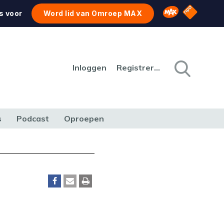
NPO Star
Omroep MAX
s voor
Word lid van Omroep MAX
Inloggen
Registreren
s
Podcast
Oproepen
CULTUUR
NATUUR & MILIEU
REIZEN & VERKEER