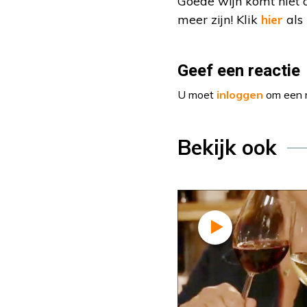
Goede wijn komt niet al
meer zijn! Klik
hier
als 
Geef een reactie
U moet
inloggen
om een r
Bekijk ook