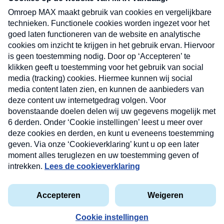
uw mailbox.
Verzend
Nieuwsbrief
Neem hier een gratis abonnement op onze
nieuwsbrief. Elke vrijdag- en dinsdagochtend in uw
mailbox.
Contact
Algemene voorwaarden
Privacyverklaring
Cookieverklaring
Kwetsbaarheid melden
privacyverklaring
Copyright © 2026 MAX Vandaag -
Omroep MAX