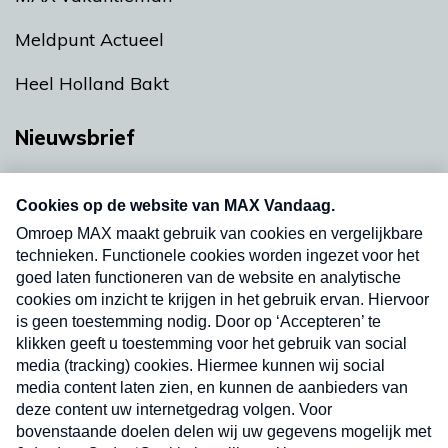
Meldpunt Actueel
Heel Holland Bakt
Nieuwsbrief
Neem hier een gratis abonnement op onze
nieuwsbrief. Elke vrijdag- en dinsdagochtend in
uw mailbox.
Verzend