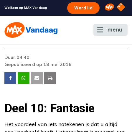
NPO S
Omroep 
Word lid
Welkom op MAX Vandaag
menu
Duur 04:40
Gepubliceerd op 18 mei 2016
Deel 10: Fantasie
Het voordeel van iets natekenen is dat u altijd