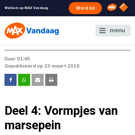
NPO S
Omroep 
Word lid
Welkom op MAX Vandaag
menu
Duur 01:45
Gepubliceerd op 23 maart 2016
Deel 4: Vormpjes van
marsepein