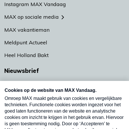
Instagram MAX Vandaag
MAX op sociale media
MAX vakantieman
Meldpunt Actueel
Heel Holland Bakt
Nieuwsbrief
Neem hier een gratis abonnement op onze
nieuwsbrief. Elke vrijdag- en dinsdagochtend in
uw mailbox.
Verzend