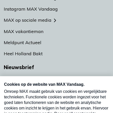
Instagram MAX Vandaag
MAX op sociale media
MAX vakantieman
Meldpunt Actueel
Heel Holland Bakt
Nieuwsbrief
Neem hier een gratis abonnement op onze
nieuwsbrief. Elke vrijdag- en dinsdagochtend in
uw mailbox.
Verzend