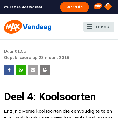
NPO S
Omroep 
Word lid
Welkom op MAX Vandaag
menu
Duur 01:55
Gepubliceerd op 23 maart 2016
Deel 4: Koolsoorten
Er zijn diverse koolsoorten die eenvoudig te telen