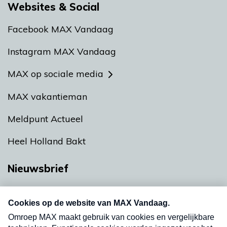
Websites & Social
Facebook MAX Vandaag
Instagram MAX Vandaag
MAX op sociale media
MAX vakantieman
Meldpunt Actueel
Heel Holland Bakt
Nieuwsbrief
Neem hier een gratis abonnement op onze
nieuwsbrief. Elke vrijdag- en dinsdagochtend in
uw mailbox.