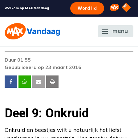
NPO S
Omroep 
Word lid
Welkom op MAX Vandaag
menu
Duur 01:55
Gepubliceerd op 23 maart 2016
Deel 9: Onkruid
Onkruid en beestjes wilt u natuurlijk het liefst