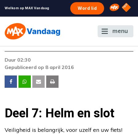
NPO S
Omroep 
Word lid
Welkom op MAX Vandaag
menu
Duur 02:30
Gepubliceerd op 8 april 2016
Deel 7: Helm en slot
Veiligheid is belangrijk, voor uzelf en uw fiets!