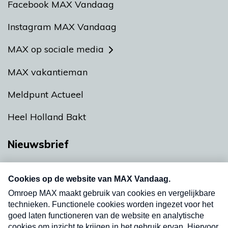
Facebook MAX Vandaag
Instagram MAX Vandaag
MAX op sociale media
MAX vakantieman
Meldpunt Actueel
Heel Holland Bakt
Nieuwsbrief
Neem hier een gratis abonnement op onze
nieuwsbrief. Elke vrijdag- en dinsdagochtend in
uw mailbox.
Verzend