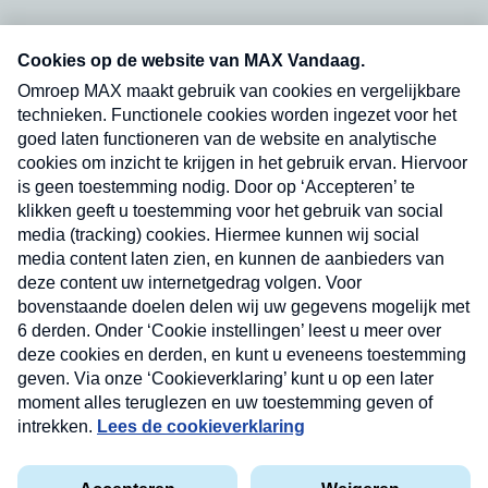
Neem hier een gratis abonnement op onze
nieuwsbrief. Elke vrijdag- en dinsdagochtend in
uw mailbox.
Verzend
Nieuwsbrief
Neem hier een gratis abonnement op onze
nieuwsbrief. Elke vrijdag- en dinsdagochtend in uw
mailbox.
Contact
Algemene voorwaarden
Privacyverklaring
Cookieverklaring