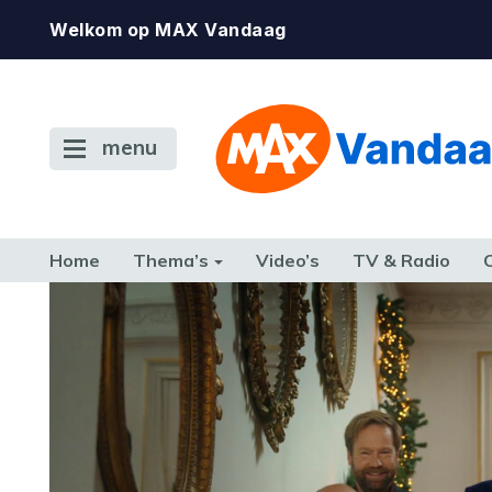
Welkom op MAX Vandaag
menu
Home
Thema’s
Video’s
TV & Radio
CONSUMENT
ETEN & DRINKEN
FAMILIE & RELATIE
GELD, W
TERUG NAAR TOEN