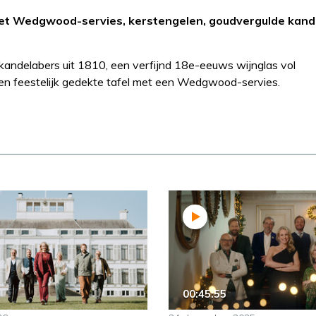
l met Wedgwood-servies, kerstengelen, goudvergulde kan
 kandelabers uit 1810, een verfijnd 18e-eeuws wijnglas vol
 een feestelijk gedekte tafel met een Wedgwood-servies.
00:45:55