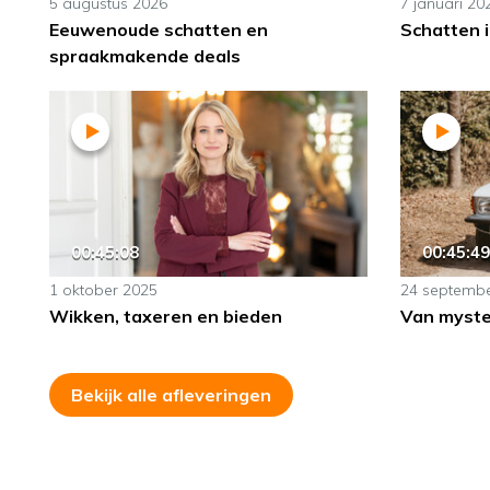
5 augustus 2026
7 januari 20
Eeuwenoude schatten en
Schatten i
spraakmakende deals
00:45:08
00:45:49
1 oktober 2025
24 septemb
Wikken, taxeren en bieden
Van myste
Bekijk alle afleveringen