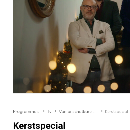
Programma’s
Tv
Van onschatbare waarde
Kerstspecial
Kerstspecial