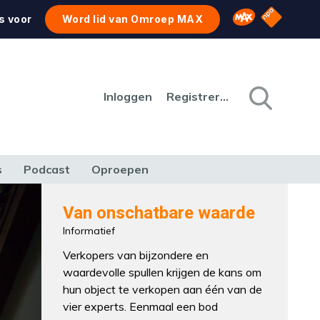
NPO Star
Omroep MAX
s voor
Word lid van Omroep MAX
Inloggen
Registreren
s
Podcast
Oproepen
CULTUUR
NATUUR & MILIEU
REIZEN & VERKEER
Van onschatbare waarde
Informatief
Verkopers van bijzondere en
waardevolle spullen krijgen de kans om
hun object te verkopen aan één van de
vier experts. Eenmaal een bod