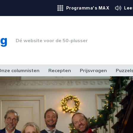
Programma's MAX
Lee
Dé website voor de 50-plusser
Onze columnisten
Recepten
Prijsvragen
Puzzel
ERK & RECHT
GEZONDHEID & SPORT
HUIS, TUIN & HOBBY
MEDIA & 