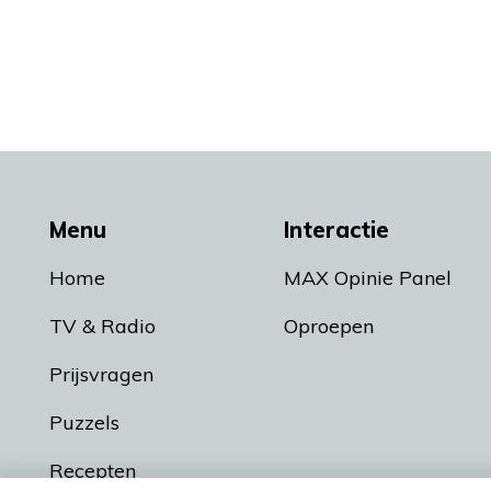
Menu
Interactie
Home
MAX Opinie Panel
TV & Radio
Oproepen
Prijsvragen
Puzzels
Recepten