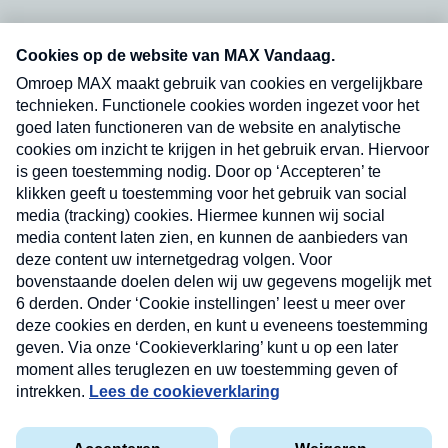
Neem hier een gratis abonnement op onze
nieuwsbrief. Elke vrijdag- en dinsdagochtend in
uw mailbox.
Verzend
Nieuwsbrief
Neem hier een gratis abonnement op onze
nieuwsbrief. Elke vrijdag- en dinsdagochtend in uw
mailbox.
Contact
Algemene voorwaarden
Privacyverklaring
Cookieverklaring