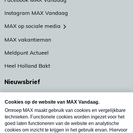
Instagram MAX Vandaag
MAX op sociale media
MAX vakantieman
Meldpunt Actueel
Heel Holland Bakt
Nieuwsbrief
Neem hier een gratis abonnement op onze
nieuwsbrief. Elke vrijdag- en dinsdagochtend in
uw mailbox.
Verzend