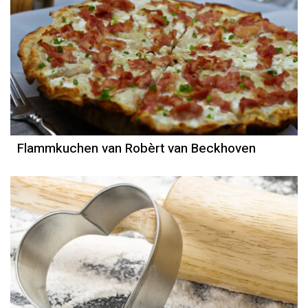
Robèrt van Beckhoven
Recept
Flammkuchen van Robèrt van Beckhoven
Anouk Glaudemans
Recept