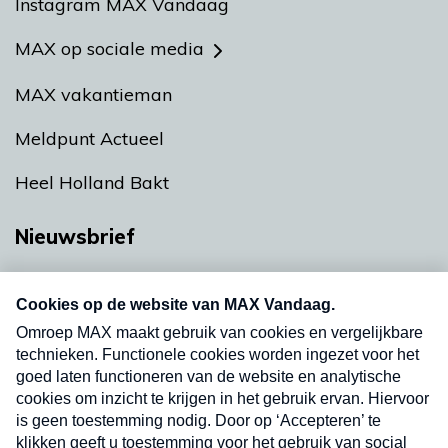
Instagram MAX Vandaag
MAX op sociale media
MAX vakantieman
Meldpunt Actueel
Heel Holland Bakt
Nieuwsbrief
Neem hier een gratis abonnement op onze
nieuwsbrief. Elke vrijdag- en dinsdagochtend in
uw mailbox.
Verzend