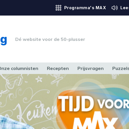
Programma's MAX
Lee
Dé website voor de 50-plusser
Onze columnisten
Recepten
Prijsvragen
Puzzel
ERK & RECHT
GEZONDHEID & SPORT
HUIS, TUIN & HOBBY
MEDIA & 