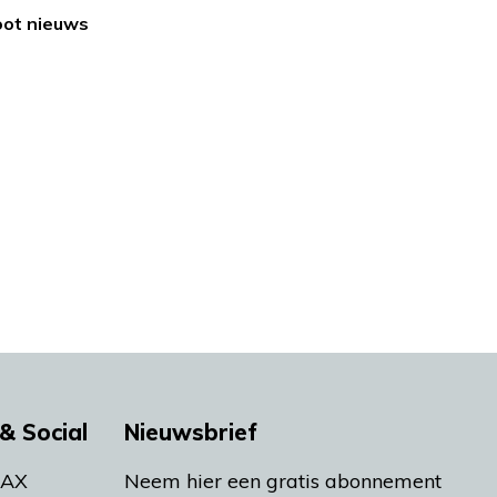
oot nieuws
& Social
Nieuwsbrief
MAX
Neem hier een gratis abonnement