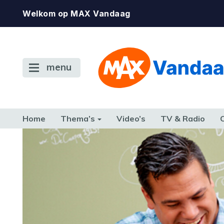
Welkom op MAX Vandaag
menu
Home
Thema’s
Video’s
TV & Radio
CONSUMENT
ETEN & DRINKEN
FAMILIE & RELATIE
GELD, W
TERUG NAAR TOEN