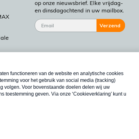
op onze nieuwsbrief. Elke vrijdag-
en dinsdagochtend in uw mailbox.
MAX
Verzend
iale
tieman
ctueel
Nieuwsbrief
d Bakt
Neem hier een gratis abonnement op onze
nieuwsbrief. Elke vrijdag- en dinsdagochtend in uw
mailbox.
Copyright © 2026 MAX Vandaag -
Omroep MAX
privacyverklaring