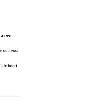
van een
en daarvoor
s in kaart