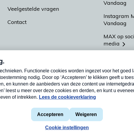
Vandaag
Veelgestelde vragen
Instagram 
Contact
Vandaag
MAX op soc
media
MAX vakan
Meldpunt A
Heel Hollan
aarden
Privacyverklaring
Cookieverklaring