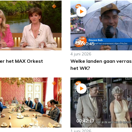
00:40:45
4 juni 2026
er het MAX Orkest
Welke landen gaan verras
het WK?
00:42:17
1 juni 2026