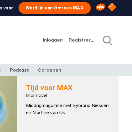
NPO Star
Omroep MAX
s voor
Word lid van Omroep MAX
Inloggen
Registreren
s
Podcast
Oproepen
CULTUUR
NATUUR & MILIEU
REIZEN & VERKEER
Tijd voor MAX
Informatief
Middagmagazine met Sybrand Niessen
en Martine van Os