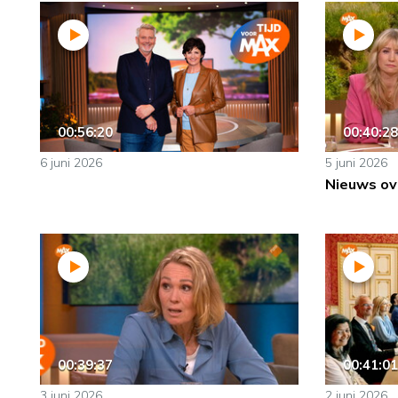
00:56:20
00:40:28
6 juni 2026
5 juni 2026
Nieuws ov
00:39:37
00:41:01
3 juni 2026
2 juni 2026