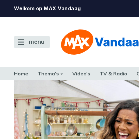
Welkom op MAX Vandaag
menu
Home
Thema’s
Video’s
TV & Radio
CONSUMENT
ETEN & DRINKEN
FAMILIE & RELATIE
GELD, W
TERUG NAAR TOEN