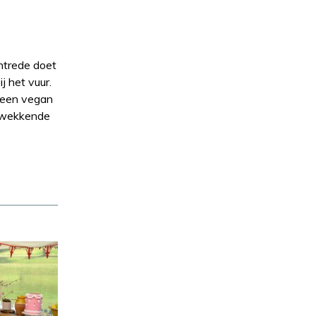
ntrede doet
 het vuur.
s een vegan
ukwekkende