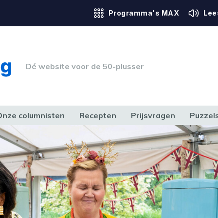
Programma's MAX
Lee
Dé website voor de 50-plusser
Onze columnisten
Recepten
Prijsvragen
Puzzel
ERK & RECHT
GEZONDHEID & SPORT
HUIS, TUIN & HOBBY
MEDIA & 