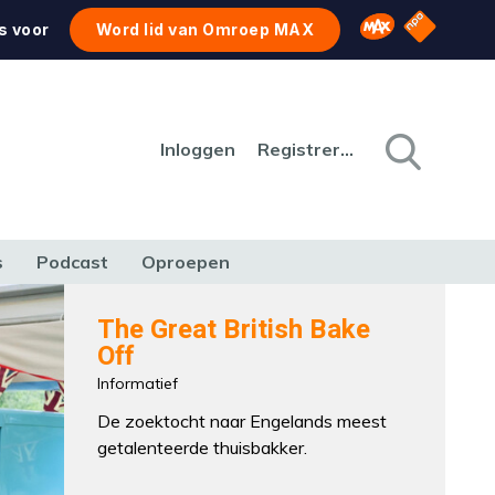
NPO Star
Omroep MAX
s voor
Word lid van Omroep MAX
Inloggen
Registreren
s
Podcast
Oproepen
CULTUUR
NATUUR & MILIEU
REIZEN & VERKEER
The Great British Bake
Off
Informatief
De zoektocht naar Engelands meest
getalenteerde thuisbakker.