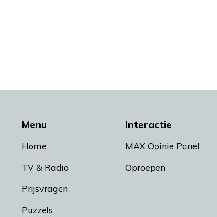
Menu
Interactie
Home
MAX Opinie Panel
TV & Radio
Oproepen
Prijsvragen
Puzzels