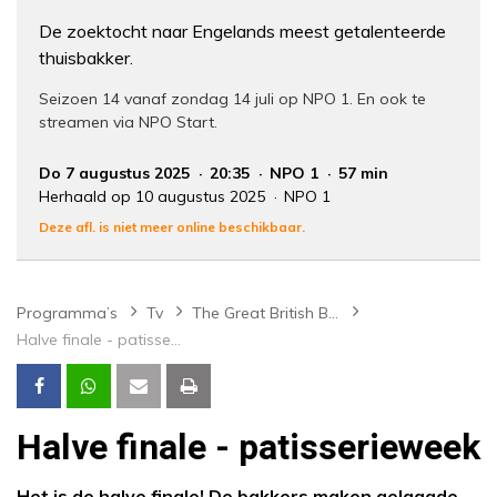
De zoektocht naar Engelands meest getalenteerde
thuisbakker.
Seizoen 14 vanaf zondag 14 juli op NPO 1. En ook te
streamen via NPO Start.
Do 7 augustus 2025
20:35
NPO 1
57 min
Herhaald op 10 augustus 2025
NPO 1
Deze afl. is niet meer online beschikbaar.
Programma’s
Tv
The Great British Bake Off
Halve finale - patisserieweek
Halve finale - patisserieweek
Het is de halve finale! De bakkers maken gelaagde