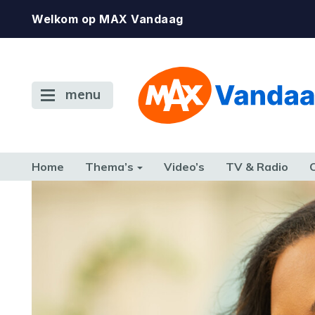
Welkom op MAX Vandaag
menu
Home
Thema’s
Video’s
TV & Radio
CONSUMENT
ETEN & DRINKEN
FAMILIE & RELATIE
GELD, W
TERUG NAAR TOEN