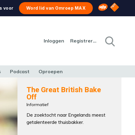
NPO Star
Omroep MAX
s voor
Word lid van Omroep MAX
Inloggen
Registreren
s
Podcast
Oproepen
CULTUUR
NATUUR & MILIEU
REIZEN & VERKEER
The Great British Bake
Off
Informatief
De zoektocht naar Engelands meest
getalenteerde thuisbakker.