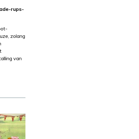
lade-rups-
oot-
euze, zolang
n
t
alling van